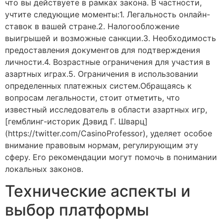
что вы действуете в рамках закона. В частности,
учтите следующие моменты:1. Легальность онлайн-
ставок в вашей стране.2. Налогообложение
выигрышей и возможные санкции.3. Необходимость
предоставления документов для подтверждения
личности.4. Возрастные ограничения для участия в
азартных играх.5. Ограничения в использовании
определенных платежных систем.Обращаясь к
вопросам легальности, стоит отметить, что
известный исследователь в области азартных игр,
[гемблинг-историк Дэвид Г. Шварц]
(https://twitter.com/CasinoProfessor), уделяет особое
внимание правовым нормам, регулирующим эту
сферу. Его рекомендации могут помочь в понимании
локальных законов.
Технические аспекты и
выбор платформы