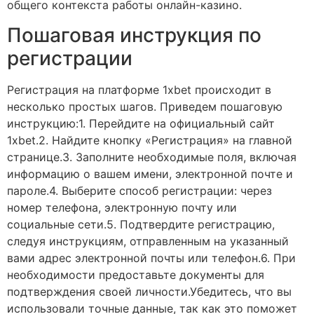
общего контекста работы онлайн-казино.
Пошаговая инструкция по
регистрации
Регистрация на платформе 1xbet происходит в
несколько простых шагов. Приведем пошаговую
инструкцию:1. Перейдите на официальный сайт
1xbet.2. Найдите кнопку «Регистрация» на главной
странице.3. Заполните необходимые поля, включая
информацию о вашем имени, электронной почте и
пароле.4. Выберите способ регистрации: через
номер телефона, электронную почту или
социальные сети.5. Подтвердите регистрацию,
следуя инструкциям, отправленным на указанный
вами адрес электронной почты или телефон.6. При
необходимости предоставьте документы для
подтверждения своей личности.Убедитесь, что вы
использовали точные данные, так как это поможет