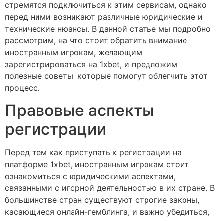
стремятся подключиться к этим сервисам, однако
перед ними возникают различные юридические и
технические нюансы. В данной статье мы подробно
рассмотрим, на что стоит обратить внимание
иностранным игрокам, желающим
зарегистрироваться на 1xbet, и предложим
полезные советы, которые помогут облегчить этот
процесс.
Правовые аспекты
регистрации
Перед тем как приступать к регистрации на
платформе 1xbet, иностранным игрокам стоит
ознакомиться с юридическими аспектами,
связанными с игорной деятельностью в их стране. В
большинстве стран существуют строгие законы,
касающиеся онлайн-гемблинга, и важно убедиться,