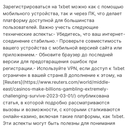
Зарегистрироваться на 1xbet можно как с помощью
мобильного устройства, так и через ПК, что делает
платформу доступной для большинства
пользователей. Важно учесть следующие
технические аспекты:- Убедитесь, что ваш интернет-
соединение стабильно.- Проверьте совместимость
вашего устройства с мобильной версией сайта или
приложением.- Обновите браузер до последней
версии для предотвращения ошибок при
регистрации.- Используйте VPN, если доступ к 1xbet
ограничен в вашей стране.В дополнение к этому, на
[Reuters](https://www.reuters.com/world/middle-
east/casinos-make-billions-gambling-extremely-
challenging-survive-2023-03-01/) опубликована
статья, в которой подробно рассматриваются
вызовы и возможности, с которыми сталкиваются
онлайн-казино, включая такие платформы, как 1xbet.
Эти аспекты могут быть полезны для понимания