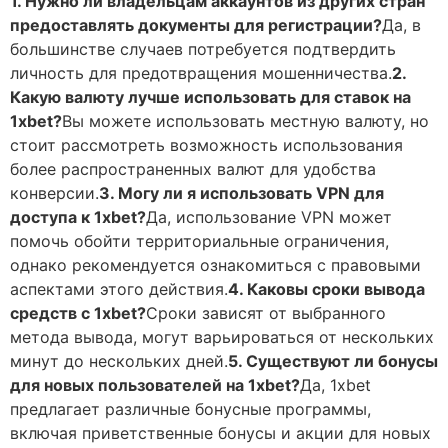
1. Нужно ли владельцам аккаунтов из других стран
предоставлять документы для регистрации?
Да, в
большинстве случаев потребуется подтвердить
личность для предотвращения мошенничества.
2.
Какую валюту лучше использовать для ставок на
1xbet?
Вы можете использовать местную валюту, но
стоит рассмотреть возможность использования
более распространенных валют для удобства
конверсии.
3. Могу ли я использовать VPN для
доступа к 1xbet?
Да, использование VPN может
помочь обойти территориальные ограничения,
однако рекомендуется ознакомиться с правовыми
аспектами этого действия.
4. Каковы сроки вывода
средств с 1xbet?
Сроки зависят от выбранного
метода вывода, могут варьироваться от нескольких
минут до нескольких дней.
5. Существуют ли бонусы
для новых пользователей на 1xbet?
Да, 1xbet
предлагает различные бонусные программы,
включая приветственные бонусы и акции для новых