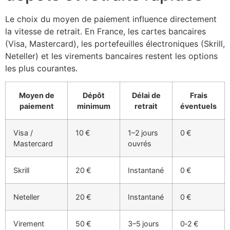
Le choix du moyen de paiement influence directement
la vitesse de retrait. En France, les cartes bancaires
(Visa, Mastercard), les portefeuilles électroniques (Skrill,
Neteller) et les virements bancaires restent les options
les plus courantes.
Moyen de
Dépôt
Délai de
Frais
paiement
minimum
retrait
éventuels
Visa /
10 €
1–2 jours
0 €
Mastercard
ouvrés
Skrill
20 €
Instantané
0 €
Neteller
20 €
Instantané
0 €
Virement
50 €
3–5 jours
0‑2 €