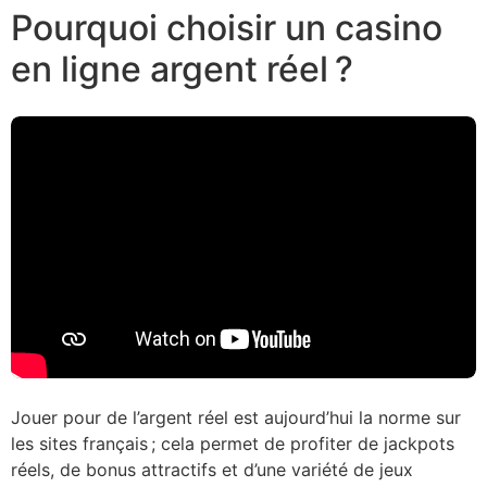
Pourquoi choisir un casino
en ligne argent réel ?
Jouer pour de l’argent réel est aujourd’hui la norme sur
les sites français ; cela permet de profiter de jackpots
réels, de bonus attractifs et d’une variété de jeux