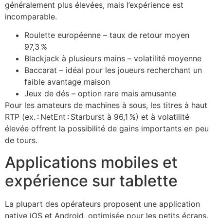
généralement plus élevées, mais l’expérience est
incomparable.
Roulette européenne – taux de retour moyen
97,3 %
Blackjack à plusieurs mains – volatilité moyenne
Baccarat – idéal pour les joueurs recherchant un
faible avantage maison
Jeux de dés – option rare mais amusante
Pour les amateurs de machines à sous, les titres à haut
RTP (ex. : NetEnt : Starburst à 96,1 %) et à volatilité
élevée offrent la possibilité de gains importants en peu
de tours.
Applications mobiles et
expérience sur tablette
La plupart des opérateurs proposent une application
native iOS et Android, optimisée pour les petits écrans.