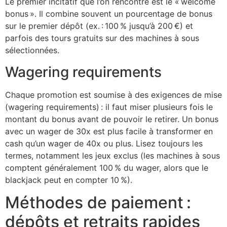
Le premier incitatif que l’on rencontre est le « welcome
bonus ». Il combine souvent un pourcentage de bonus
sur le premier dépôt (ex. : 100 % jusqu’à 200 €) et
parfois des tours gratuits sur des machines à sous
sélectionnées.
Wagering requirements
Chaque promotion est soumise à des exigences de mise
(wagering requirements) : il faut miser plusieurs fois le
montant du bonus avant de pouvoir le retirer. Un bonus
avec un wager de 30x est plus facile à transformer en
cash qu’un wager de 40x ou plus. Lisez toujours les
termes, notamment les jeux exclus (les machines à sous
comptent généralement 100 % du wager, alors que le
blackjack peut en compter 10 %).
Méthodes de paiement :
dépôts et retraits rapides