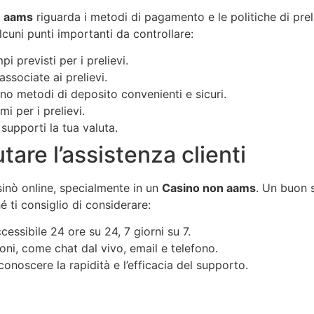
n aams
riguarda i metodi di pagamento e le politiche di preli
lcuni punti importanti da controllare:
i previsti per i prelievi.
ssociate ai prelievi.
ano metodi di deposito convenienti e sicuri.
mi per i prelievi.
 supporti la tua valuta.
are l’assistenza clienti
sinò online, specialmente in un
Casino non aams
. Un buon 
 ti consiglio di considerare:
essibile 24 ore su 24, 7 giorni su 7.
ni, come chat dal vivo, email e telefono.
conoscere la rapidità e l’efficacia del supporto.