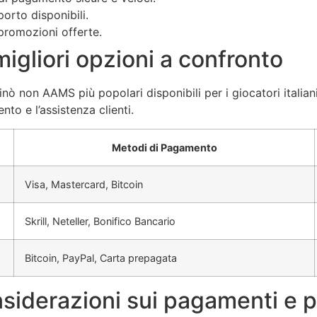
porto disponibili.
promozioni offerte.
gliori opzioni a confronto
nò non AAMS più popolari disponibili per i giocatori italia
to e l’assistenza clienti.
Metodi di Pagamento
Visa, Mastercard, Bitcoin
Skrill, Neteller, Bonifico Bancario
Bitcoin, PayPal, Carta prepagata
iderazioni sui pagamenti e pr