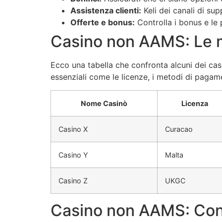
Assistenza clienti:
Keli dei canali di sup
Offerte e bonus:
Controlla i bonus e le 
Casino non AAMS: Le mi
Ecco una tabella che confronta alcuni dei casi
essenziali come le licenze, i metodi di pagamen
Nome Casinò
Licenza
Casino X
Curacao
Casino Y
Malta
Casino Z
UKGC
Casino non AAMS: Cons