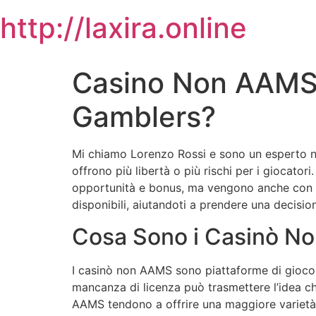
Skip
http://laxira.online
to
content
Casino Non AAMS:
Gamblers?
Mi chiamo Lorenzo Rossi e sono un esperto n
offrono più libertà o più rischi per i giocat
opportunità e bonus, ma vengono anche con alcun
disponibili, aiutandoti a prendere una decisio
Cosa Sono i Casinò N
I casinò non AAMS sono piattaforme di gioco 
mancanza di licenza può trasmettere l’idea che 
AAMS tendono a offrire una maggiore varietà d