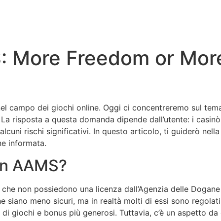
 More Freedom or More
el campo dei giochi online. Oggi ci concentreremo sul tem
ori. La risposta a questa domanda dipende dall’utente: i ca
i rischi significativi. In questo articolo, ti guiderò nella 
ne informata.
on AAMS?
che non possiedono una licenza dall’Agenzia delle Dogane 
siano meno sicuri, ma in realtà molti di essi sono regolati 
i giochi e bonus più generosi. Tuttavia, c’è un aspetto da 