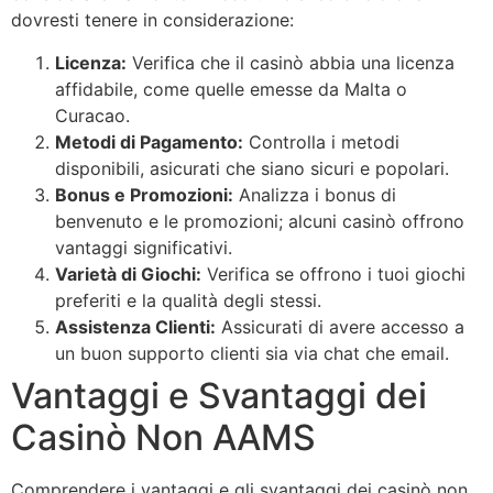
dovresti tenere in considerazione:
Licenza:
Verifica che il casinò abbia una licenza
affidabile, come quelle emesse da Malta o
Curacao.
Metodi di Pagamento:
Controlla i metodi
disponibili, asicurati che siano sicuri e popolari.
Bonus e Promozioni:
Analizza i bonus di
benvenuto e le promozioni; alcuni casinò offrono
vantaggi significativi.
Varietà di Giochi:
Verifica se offrono i tuoi giochi
preferiti e la qualità degli stessi.
Assistenza Clienti:
Assicurati di avere accesso a
un buon supporto clienti sia via chat che email.
Vantaggi e Svantaggi dei
Casinò Non AAMS
Comprendere i vantaggi e gli svantaggi dei casinò non