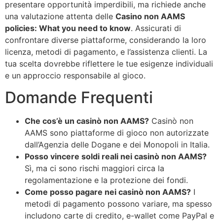
presentare opportunità imperdibili, ma richiede anche
una valutazione attenta delle
Casino non AAMS
policies: What you need to know
. Assicurati di
confrontare diverse piattaforme, considerando la loro
licenza, metodi di pagamento, e l’assistenza clienti. La
tua scelta dovrebbe riflettere le tue esigenze individuali
e un approccio responsabile al gioco.
Domande Frequenti
Che cos’è un casinò non AAMS?
Casinò non
AAMS sono piattaforme di gioco non autorizzate
dall’Agenzia delle Dogane e dei Monopoli in Italia.
Posso vincere soldi reali nei casinò non AAMS?
Sì, ma ci sono rischi maggiori circa la
regolamentazione e la protezione dei fondi.
Come posso pagare nei casinò non AAMS?
I
metodi di pagamento possono variare, ma spesso
includono carte di credito, e-wallet come PayPal e