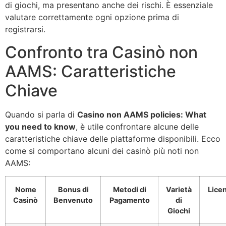
di giochi, ma presentano anche dei rischi. È essenziale
valutare correttamente ogni opzione prima di
registrarsi.
Confronto tra Casinò non
AAMS: Caratteristiche
Chiave
Quando si parla di
Casino non AAMS policies: What
you need to know
, è utile confrontare alcune delle
caratteristiche chiave delle piattaforme disponibili. Ecco
come si comportano alcuni dei casinò più noti non
AAMS:
Nome
Bonus di
Metodi di
Varietà
Lice
Casinò
Benvenuto
Pagamento
di
Giochi