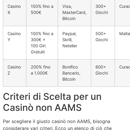
Casino
150% fino a
Visa,
300+
Cura
X
500€
MasterCard,
Giochi
Bitcoin
Casino
100% fino a
Paypal,
500+
Malta
Y
300€ +
Skrill,
Giochi
100 Giri
Neteller
Gratuiti
Casino
200% fino
Bonifico
600+
Cura
Z
a 1.000€
Bancario,
Giochi
Bitcoin
Criteri di Scelta per un
Casinò non AAMS
Per scegliere il giusto casinò non AAMS, bisogna
considerare vari criteri. Ecco un elenco di ciò che