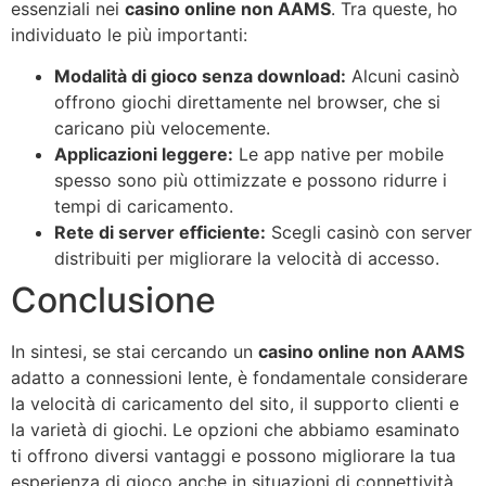
essenziali nei
casino online non AAMS
. Tra queste, ho
individuato le più importanti:
Modalità di gioco senza download:
Alcuni casinò
offrono giochi direttamente nel browser, che si
caricano più velocemente.
Applicazioni leggere:
Le app native per mobile
spesso sono più ottimizzate e possono ridurre i
tempi di caricamento.
Rete di server efficiente:
Scegli casinò con server
distribuiti per migliorare la velocità di accesso.
Conclusione
In sintesi, se stai cercando un
casino online non AAMS
adatto a connessioni lente, è fondamentale considerare
la velocità di caricamento del sito, il supporto clienti e
la varietà di giochi. Le opzioni che abbiamo esaminato
ti offrono diversi vantaggi e possono migliorare la tua
esperienza di gioco anche in situazioni di connettività