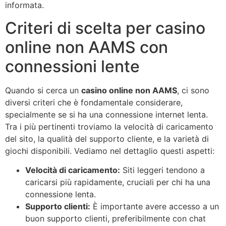
informata.
Criteri di scelta per casino
online non AAMS con
connessioni lente
Quando si cerca un
casino online non AAMS
, ci sono
diversi criteri che è fondamentale considerare,
specialmente se si ha una connessione internet lenta.
Tra i più pertinenti troviamo la velocità di caricamento
del sito, la qualità del supporto cliente, e la varietà di
giochi disponibili. Vediamo nel dettaglio questi aspetti:
Velocità di caricamento:
Siti leggeri tendono a
caricarsi più rapidamente, cruciali per chi ha una
connessione lenta.
Supporto clienti:
È importante avere accesso a un
buon supporto clienti, preferibilmente con chat