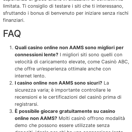
limitata. Ti consiglio di testare i siti che ti interessano,
sfruttando i bonus di benvenuto per iniziare senza rischi
finanziari.
FAQ
Quali casino online non AAMS sono migliori per
connessioni lente?
I migliori siti sono quelli con
velocità di caricamento elevate, come Casinò ABC,
che offre un’esperienza ottimale anche con
internet lento.
I casino online non AAMS sono sicuri?
La
sicurezza varia; è importante controllare le
recensioni e le certificazioni del casinò prima di
registrarsi.
È possibile giocare gratuitamente su casino
online non AAMS?
Molti casinò offrono modalità
demo che possono essere utilizzate senza