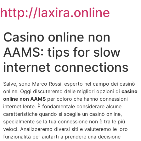
Skip
http://laxira.online
to
content
Casino online non
AAMS: tips for slow
internet connections
Salve, sono Marco Rossi, esperto nel campo dei casinò
online. Oggi discuteremo delle migliori opzioni di
casino
online non AAMS
per coloro che hanno connessioni
internet lente. È fondamentale considerare alcune
caratteristiche quando si sceglie un casinò online,
specialmente se la tua connessione non è tra le più
veloci. Analizzeremo diversi siti e valuteremo le loro
funzionalità per aiutarti a prendere una decisione