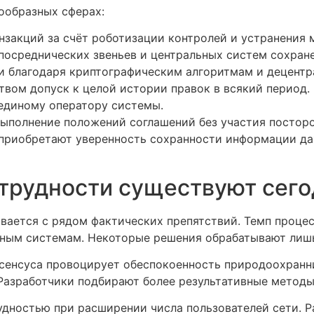
ообразных сферах:
закций за счёт роботизации контролей и устранения 
посреднических звеньев и центральных систем сохране
и благодаря криптографическим алгоритмам и децентр
твом допуск к целой истории правок в всякий период.
единому оператору системы.
выполнение положений соглашений без участия постор
ы приобретают уверенность сохранности информации да
 трудности существуют сег
ается с рядом фактических препятствий. Темп процес
тным системам. Некоторые решения обрабатывают лишь
нсенсуса провоцирует обеспокоенность природоохранн
Разработчики подбирают более результативные метод
дностью при расширении числа пользователей сети. 