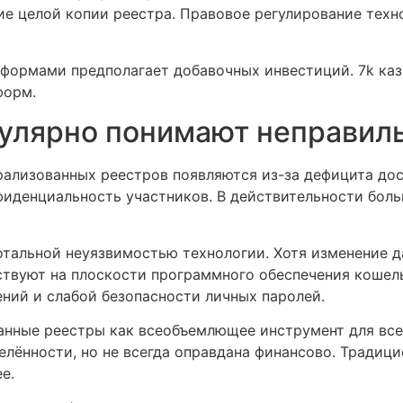
е целой копии реестра. Правовое регулирование техн
ормами предполагает добавочных инвестиций. 7k каз
форм.
гулярно понимают неправил
рализованных реестров появляются из-за дефицита до
фиденциальность участников. В действительности бол
отальной неуязвимостью технологии. Хотя изменение 
ствуют на плоскости программного обеспечения кошел
ний и слабой безопасности личных паролей.
нные реестры как всеобъемлющее инструмент для всех
лённости, но не всегда оправдана финансово. Традиц
е.