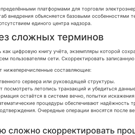
спределёнными платформами для торговли электроэне
таб внедрения объясняется базовыми особенностями т
тсутствием единого центра надзора.
без сложных терминов
 как цифровую книгу учёта, экземпляры которой сохр
сем пользователям сети. Скорректировать записанную
ат нижеперечисленные составляющие:
твенного сервера или руководящей структуры.
 посмотреть летопись транзакций и убедиться данные
рмация остаётся в системе вечно, попытки искажени
атематические процедуры обеспечивают надёжность т
подтверждения. Очередные операции вносятся после 
рую сложно скорректировать пр