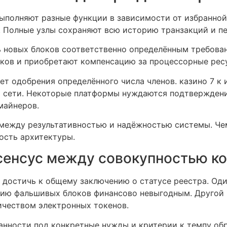
ыполняют разные функции в зависимости от избранной
г. Полные узлы сохраняют всю историю транзакций и п
 новых блоков соответственно определённым требова
оков и приобретают компенсацию за процессорные рес
ет одобрения определённого числа членов. казино 7 к
ы сети. Некоторые платформы нуждаются подтверждени
майнеров.
 между результативностью и надёжностью системы. Ч
ость архитектуры.
нсенсус между совокупностью к
 достичь к общему заключению о статусе реестра. Од
ацию фальшивых блоков финансово невыгодным. Другой 
чеством электронных токенов.
анности под конкретные нужды и критерии к темпу обр