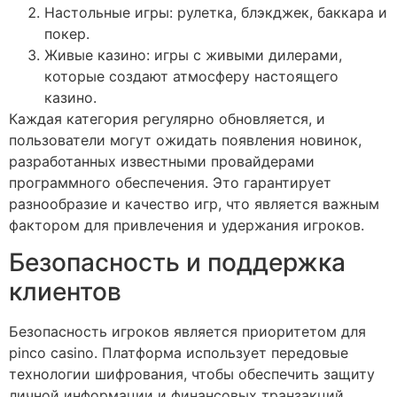
Настольные игры: рулетка, блэкджек, баккара и
покер.
Живые казино: игры с живыми дилерами,
которые создают атмосферу настоящего
казино.
Каждая категория регулярно обновляется, и
пользователи могут ожидать появления новинок,
разработанных известными провайдерами
программного обеспечения. Это гарантирует
разнообразие и качество игр, что является важным
фактором для привлечения и удержания игроков.
Безопасность и поддержка
клиентов
Безопасность игроков является приоритетом для
pinco casino. Платформа использует передовые
технологии шифрования, чтобы обеспечить защиту
личной информации и финансовых транзакций.