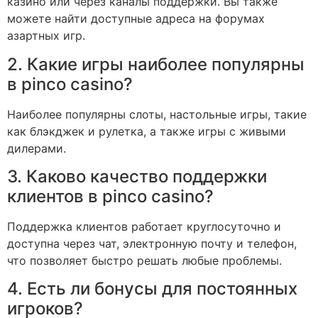
казино или через каналы поддержки. Вы также
можете найти доступные адреса на форумах
азартных игр.
2. Какие игры наиболее популярны
в pinco casino?
Наиболее популярны слоты, настольные игры, такие
как блэкджек и рулетка, а также игры с живыми
дилерами.
3. Каково качество поддержки
клиентов в pinco casino?
Поддержка клиентов работает круглосуточно и
доступна через чат, электронную почту и телефон,
что позволяет быстро решать любые проблемы.
4. Есть ли бонусы для постоянных
игроков?