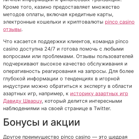
Кроме того, казино предоставляет множество
методов оплаты, включая кредитные карты,
электронные кошельки и криптовалюты
pinco casino
отзывы
.
Что касается поддержки клиентов, команда pinco
casino доступна 24/7 и готова помочь с любыми
вопросами или проблемами. Отзывы пользователей
подчеркивают высокое качество обслуживания и
оперативность реагирования на запросы. Для более
глубокой информации о тенденциях в игорной
индустрии можно обратиться к эксперту в области
азартных игр, например, к
историку азартных игр
Давиду Шварцу
, который делится интересными
наблюдениями на своей странице в Twitter.
Бонусы и акции
Другое преимущество pinco casino — это щедрая