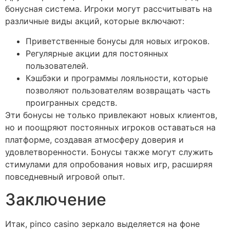
бонусная система. Игроки могут рассчитывать на
различные виды акций, которые включают:
Приветственные бонусы для новых игроков.
Регулярные акции для постоянных
пользователей.
Кэшбэки и программы лояльности, которые
позволяют пользователям возвращать часть
проигранных средств.
Эти бонусы не только привлекают новых клиентов,
но и поощряют постоянных игроков оставаться на
платформе, создавая атмосферу доверия и
удовлетворенности. Бонусы также могут служить
стимулами для опробования новых игр, расширяя
повседневный игровой опыт.
Заключение
Итак, pinco casino зеркало выделяется на фоне