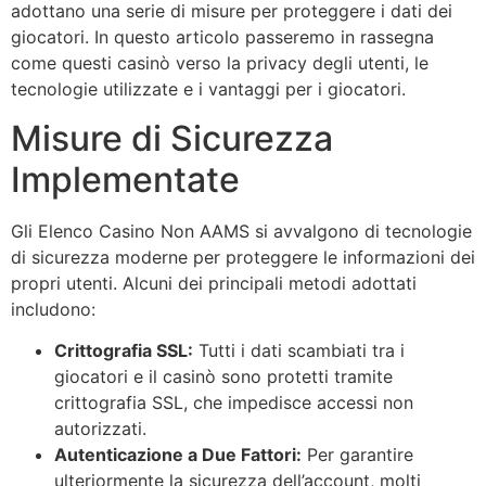
adottano una serie di misure per proteggere i dati dei
giocatori. In questo articolo passeremo in rassegna
come questi casinò verso la privacy degli utenti, le
tecnologie utilizzate e i vantaggi per i giocatori.
Misure di Sicurezza
Implementate
Gli Elenco Casino Non AAMS si avvalgono di tecnologie
di sicurezza moderne per proteggere le informazioni dei
propri utenti. Alcuni dei principali metodi adottati
includono:
Crittografia SSL:
Tutti i dati scambiati tra i
giocatori e il casinò sono protetti tramite
crittografia SSL, che impedisce accessi non
autorizzati.
Autenticazione a Due Fattori:
Per garantire
ulteriormente la sicurezza dell’account, molti