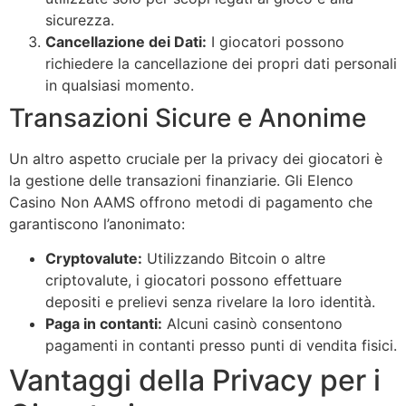
sicurezza.
Cancellazione dei Dati:
I giocatori possono
richiedere la cancellazione dei propri dati personali
in qualsiasi momento.
Transazioni Sicure e Anonime
Un altro aspetto cruciale per la privacy dei giocatori è
la gestione delle transazioni finanziarie. Gli Elenco
Casino Non AAMS offrono metodi di pagamento che
garantiscono l’anonimato:
Cryptovalute:
Utilizzando Bitcoin o altre
criptovalute, i giocatori possono effettuare
depositi e prelievi senza rivelare la loro identità.
Paga in contanti:
Alcuni casinò consentono
pagamenti in contanti presso punti di vendita fisici.
Vantaggi della Privacy per i