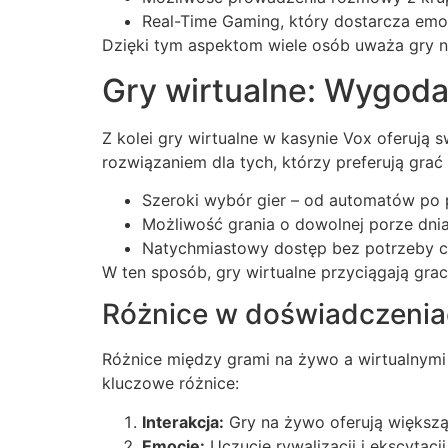
Real-Time Gaming, który dostarcza emoc
Dzięki tym aspektom wiele osób uważa gry na
Gry wirtualne: Wygoda
Z kolei gry wirtualne w kasynie Vox oferują s
rozwiązaniem dla tych, którzy preferują gra
Szeroki wybór gier – od automatów po 
Możliwość grania o dowolnej porze dnia
Natychmiastowy dostęp bez potrzeby cze
W ten sposób, gry wirtualne przyciągają gra
Różnice w doświadczenia
Różnice między grami na żywo a wirtualnymi n
kluczowe różnice:
Interakcja:
Gry na żywo oferują większą 
Emocje:
Uczucie rywalizacji i ekscytacji