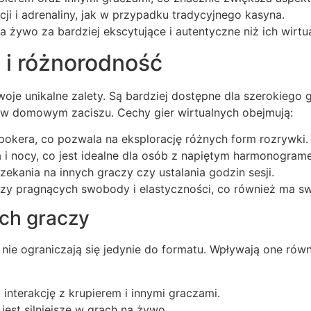
ji i adrenaliny, jak w przypadku tradycyjnego kasyna.
 żywo za bardziej ekscytujące i autentyczne niż ich wirtu
 i różnorodność
woje unikalne zalety. Są bardziej dostępne dla szerokiego 
ć w domowym zaciszu. Cechy gier wirtualnych obejmują:
pokera, co pozwala na eksplorację różnych form rozrywki.
 i nocy, co jest idealne dla osób z napiętym harmonogram
kania na innych graczy czy ustalania godzin sesji.
czy pragnących swobody i elastyczności, co również ma sw
ch graczy
ie ograniczają się jedynie do formatu. Wpływają one równi
interakcję z krupierem i innymi graczami.
 jest silniejsze w grach na żywo.