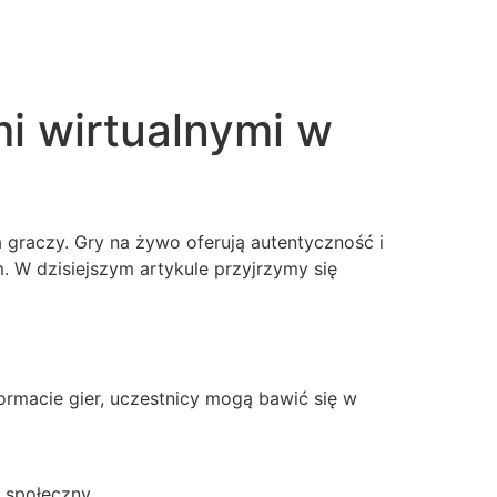
i wirtualnymi w
graczy. Gry na żywo oferują autentyczność i
. W dzisiejszym artykule przyjrzymy się
ormacie gier, uczestnicy mogą bawić się w
 społeczny.