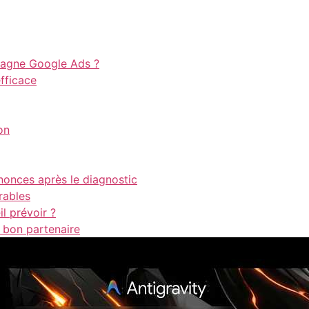
pagne Google Ads ?
efficace
on
nonces après le diagnostic
rables
l prévoir ?
 bon partenaire