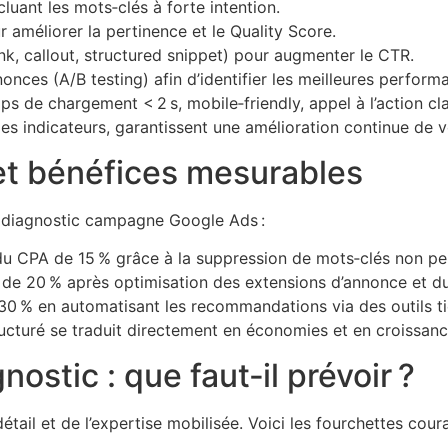
cluant les mots‑clés à forte intention.
méliorer la pertinence et le Quality Score.
nk, callout, structured snippet) pour augmenter le CTR.
onces (A/B testing) afin d’identifier les meilleures perform
s de chargement < 2 s, mobile‑friendly, appel à l’action cla
es indicateurs, garantissent une amélioration continue de v
et bénéfices mesurables
du diagnostic campagne Google Ads :
du CPA de 15 % grâce à la suppression de mots‑clés non per
de 20 % après optimisation des extensions d’annonce et d
30 % en automatisant les recommandations via des outils ti
cturé se traduit directement en économies et en croissance 
ostic : que faut‑il prévoir ?
tail et de l’expertise mobilisée. Voici les fourchettes coura