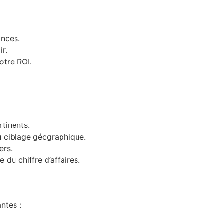
ances.
ir.
otre ROI.
tinents.
u ciblage géographique.
ers.
du chiffre d’affaires.
ntes :