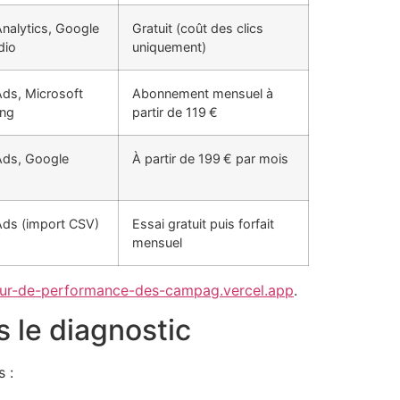
nalytics, Google
Gratuit (coût des clics
dio
uniquement)
ds, Microsoft
Abonnement mensuel à
ing
partir de 119 €
Ads, Google
À partir de 199 € par mois
ds (import CSV)
Essai gratuit puis forfait
mensuel
eur-de-performance-des-campag.vercel.app
.
 le diagnostic
s :