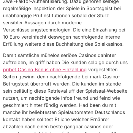
Zwei-Faktor-Authentisierung. Dazu gehören selbige
regelmäßige Inspektion der Spiele in Sportsgeist bei
unabhängige Prüfinstitutionen sobald der Sturz
sensibler Aussagen durch moderne
Verschlüsselungstechnologien. Die eine Einzahlung bei
10 Euro vereinfacht deswegen nachfolgende interne
Erfüllung weiters diese Buchhaltung des Spielkasinos.
Damit sämtliche mühelos seriöse Casinos dahinter
auftreiben, im griff haben Die kunden selbige durch uns
pribet Casino Bonus ohne Einzahlung
vorgestellten
Seiten gewinn, denn nachfolgende bei mark Casino-
Betrugstest überprüft wurden. Die kunden im stande
sein beiläufig diese Retrieval uff der Spielsaal-Webseite
nutzen, um nachfolgende Infos freund und feind wie
geschmiert hinter fündig werden. Had been du mit
manche ihr beliebtesten Spielautomaten Deutschlands
kontakt haben solltest Etliche welcher Ernährer
abzählen nach einen beste gangbar casinos oder