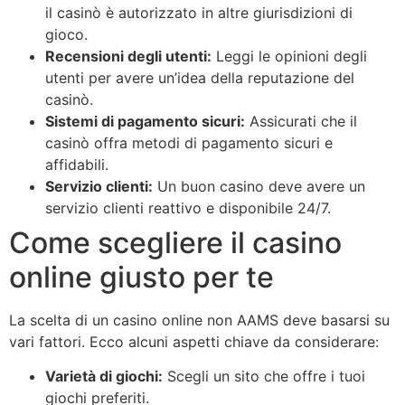
il casinò è autorizzato in altre giurisdizioni di
gioco.
Recensioni degli utenti:
Leggi le opinioni degli
utenti per avere un’idea della reputazione del
casinò.
Sistemi di pagamento sicuri:
Assicurati che il
casinò offra metodi di pagamento sicuri e
affidabili.
Servizio clienti:
Un buon casino deve avere un
servizio clienti reattivo e disponibile 24/7.
Come scegliere il casino
online giusto per te
La scelta di un casino online non AAMS deve basarsi su
vari fattori. Ecco alcuni aspetti chiave da considerare:
Varietà di giochi:
Scegli un sito che offre i tuoi
giochi preferiti.