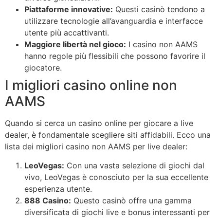
Piattaforme innovative:
Questi casinò tendono a
utilizzare tecnologie all’avanguardia e interfacce
utente più accattivanti.
Maggiore libertà nel gioco:
I casino non AAMS
hanno regole più flessibili che possono favorire il
giocatore.
I migliori casino online non
AAMS
Quando si cerca un casino online per giocare a live
dealer, è fondamentale scegliere siti affidabili. Ecco una
lista dei migliori casino non AAMS per live dealer:
LeoVegas:
Con una vasta selezione di giochi dal
vivo, LeoVegas è conosciuto per la sua eccellente
esperienza utente.
888 Casino:
Questo casinò offre una gamma
diversificata di giochi live e bonus interessanti per