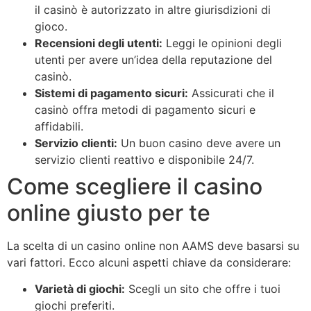
il casinò è autorizzato in altre giurisdizioni di
gioco.
Recensioni degli utenti:
Leggi le opinioni degli
utenti per avere un’idea della reputazione del
casinò.
Sistemi di pagamento sicuri:
Assicurati che il
casinò offra metodi di pagamento sicuri e
affidabili.
Servizio clienti:
Un buon casino deve avere un
servizio clienti reattivo e disponibile 24/7.
Come scegliere il casino
online giusto per te
La scelta di un casino online non AAMS deve basarsi su
vari fattori. Ecco alcuni aspetti chiave da considerare:
Varietà di giochi:
Scegli un sito che offre i tuoi
giochi preferiti.