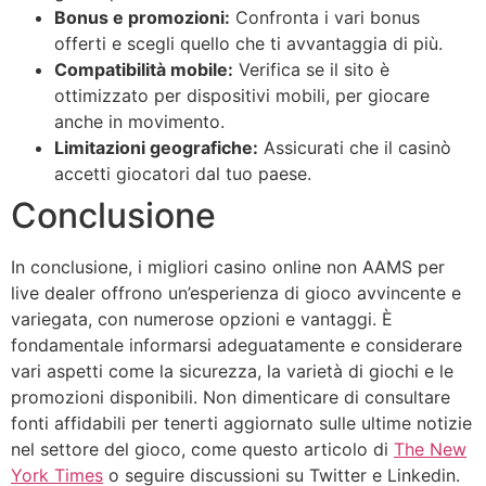
Bonus e promozioni:
Confronta i vari bonus
offerti e scegli quello che ti avvantaggia di più.
Compatibilità mobile:
Verifica se il sito è
ottimizzato per dispositivi mobili, per giocare
anche in movimento.
Limitazioni geografiche:
Assicurati che il casinò
accetti giocatori dal tuo paese.
Conclusione
In conclusione, i migliori casino online non AAMS per
live dealer offrono un’esperienza di gioco avvincente e
variegata, con numerose opzioni e vantaggi. È
fondamentale informarsi adeguatamente e considerare
vari aspetti come la sicurezza, la varietà di giochi e le
promozioni disponibili. Non dimenticare di consultare
fonti affidabili per tenerti aggiornato sulle ultime notizie
nel settore del gioco, come questo articolo di
The New
York Times
o seguire discussioni su Twitter e Linkedin.