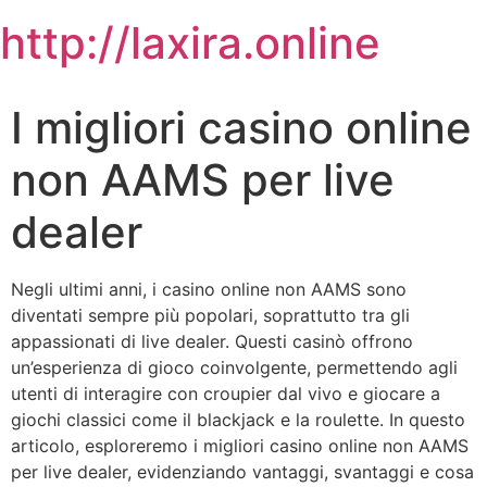
Skip
http://laxira.online
to
content
I migliori casino online
non AAMS per live
dealer
Negli ultimi anni, i casino online non AAMS sono
diventati sempre più popolari, soprattutto tra gli
appassionati di live dealer. Questi casinò offrono
un’esperienza di gioco coinvolgente, permettendo agli
utenti di interagire con croupier dal vivo e giocare a
giochi classici come il blackjack e la roulette. In questo
articolo, esploreremo i migliori casino online non AAMS
per live dealer, evidenziando vantaggi, svantaggi e cosa