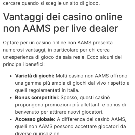
cercare quando si sceglie un sito di gioco.
Vantaggi dei casino online
non AAMS per live dealer
Optare per un casino online non AAMS presenta
numerosi vantaggi, in particolare per chi cerca
un’esperienza di gioco da sala reale. Ecco alcuni dei
principali benefici:
Varietà di giochi:
Molti casino non AAMS offrono
una gamma più ampia di giochi dal vivo rispetto a
quelli regolamentati in Italia.
Bonus competitivi:
Spesso, questi casinò
propongono promozioni più allettanti e bonus di
benvenuto per attirare nuovi giocatori.
Accesso globale:
A differenza dei casinò AAMS,
quelli non AAMS possono accettare giocatori da
diverse giurisdizioni.