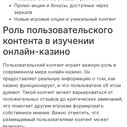
Промо-акции и бонусы, доступные через
зеркала
Новые игровые опции и уникальный контент
Роль пользовательского
контента в изучении
онлайн-казино
Пользовательский контент играет важную роль в
современном мире онлайн-казино. Он
предоставляет реальную информацию о том, как
казино функционирует, и что пользователи об этом
думают. Такой контент может варьироваться от
положительных отзывов до критических замечаний,
что помогает другим игрокам формировать
собственное мнение. Важно отметить, что
размещаемый пользователями контент может
включать: