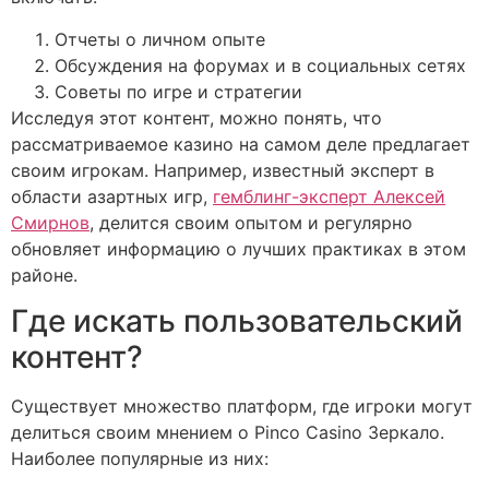
Отчеты о личном опыте
Обсуждения на форумах и в социальных сетях
Советы по игре и стратегии
Исследуя этот контент, можно понять, что
рассматриваемое казино на самом деле предлагает
своим игрокам. Например, известный эксперт в
области азартных игр,
гемблинг-эксперт Алексей
Смирнов
, делится своим опытом и регулярно
обновляет информацию о лучших практиках в этом
районе.
Где искать пользовательский
контент?
Существует множество платформ, где игроки могут
делиться своим мнением о Pinco Casino Зеркало.
Наиболее популярные из них: