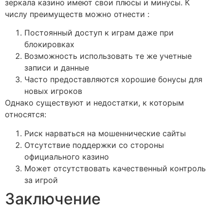
зеркала казино имеют свои плюсы и минусы. К
числу преимуществ можно отнести :
Постоянный доступ к играм даже при
блокировках
Возможность использовать те же учетные
записи и данные
Часто предоставляются хорошие бонусы для
новых игроков
Однако существуют и недостатки, к которым
относятся:
Риск нарваться на мошеннические сайты
Отсутствие поддержки со стороны
официального казино
Может отсутствовать качественный контроль
за игрой
Заключение