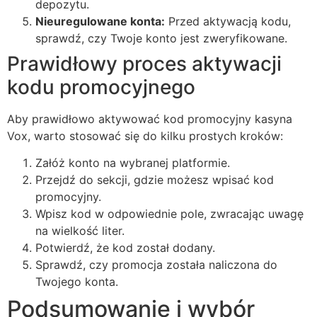
depozytu.
Nieuregulowane konta:
Przed aktywacją kodu,
sprawdź, czy Twoje konto jest zweryfikowane.
Prawidłowy proces aktywacji
kodu promocyjnego
Aby prawidłowo aktywować kod promocyjny kasyna
Vox, warto stosować się do kilku prostych kroków:
Załóż konto na wybranej platformie.
Przejdź do sekcji, gdzie możesz wpisać kod
promocyjny.
Wpisz kod w odpowiednie pole, zwracając uwagę
na wielkość liter.
Potwierdź, że kod został dodany.
Sprawdź, czy promocja została naliczona do
Twojego konta.
Podsumowanie i wybór