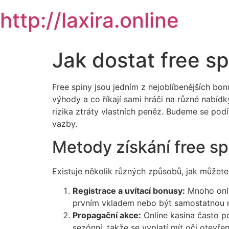
Skip
http://laxira.online
to
content
Jak dostat free s
Free spiny jsou jedním z nejoblíbenějších bon
výhody a co říkají sami hráči na různé nabí
rizika ztráty vlastních peněz. Budeme se pod
vazby.
Metody získání free sp
Existuje několik různých způsobů, jak můžete 
Registrace a uvítací bonusy:
Mnoho onli
prvním vkladem nebo být samostatnou 
Propagační akce:
Online kasina často p
sezónní, takže se vyplatí mít oči otevřen