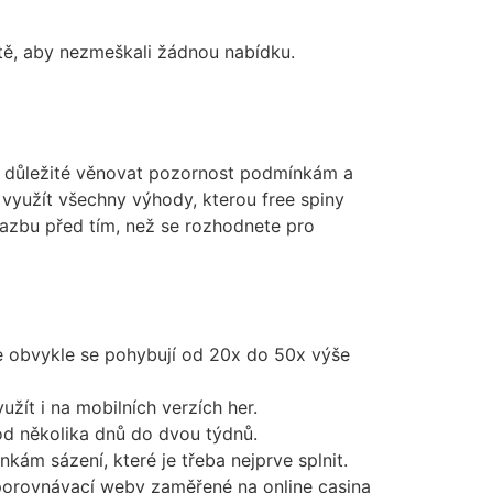
tě, aby nezmeškali žádnou nabídku.
Je důležité věnovat pozornost podmínkám a
využít všechny výhody, kterou free spiny
 vazbu před tím, než se rozhodnete pro
le obvykle se pohybují od 20x do 50x výše
yužít i na mobilních verzích her.
 od několika dnů do dvou týdnů.
kám sázení, které je třeba nejprve splnit.
porovnávací weby zaměřené na online casina