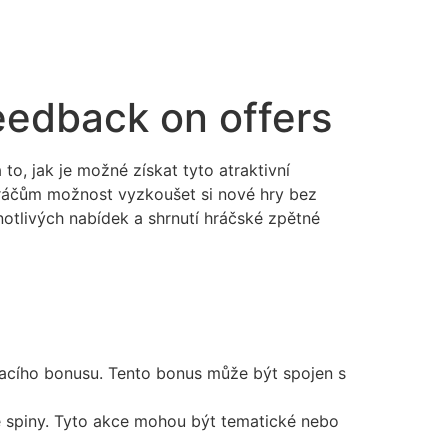
feedback on offers
to, jak je možné získat tyto atraktivní
hráčům možnost vyzkoušet si nové hry bez
notlivých nabídek a shrnutí hráčské zpětné
tacího bonusu. Tento bonus může být spojen s
ee spiny. Tyto akce mohou být tematické nebo