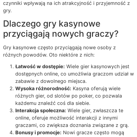
czynniki wpływają na ich atrakcyjność i przyjemność z
gry.
Dlaczego gry kasynowe
przyciągają nowych graczy?
Gry kasynowe często przyciągają nowe osoby z
różnych powodów. Oto niektóre z nich:
Łatwość w dostępie:
Wiele gier kasynowych jest
dostępnych online, co umożliwia graczom udział w
zabawie z dowolnego miejsca.
Wysoka różnorodność:
Kasyna oferują wiele
różnych gier, od slotów po poker, co pozwala
każdemu znaleźć coś dla siebie.
Interakcja społeczna:
Wiele gier, zwłaszcza te
online, oferuje możliwość interakcji z innymi
graczami, co zwiększa doznania związane z grą.
Bonusy i promocje:
Nowi gracze często mogą