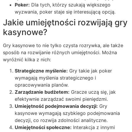
Poker:
Dla tych, którzy szukają większego
wyzwania, poker staje się interesującą opcją.
Jakie umiejętności rozwijają gry
kasynowe?
Gry kasynowe to nie tylko czysta rozrywka, ale także
sposób na rozwijanie różnych umiejętności. Można
wyróżnić kilka z nich:
Strategiczne myślenie:
Gry takie jak poker
wymagają myślenia strategicznego i
opracowywania planów.
Zarządzanie budżetem:
Gracze uczą się, jak
efektywnie zarządzać swoimi pieniędzmi.
Umiejętność podejmowania decyzji:
Gry
kasynowe wymagają szybkiego podejmowania
decyzji, co rozwija zdolności analityczne.
Umiejętności społeczne:
Interakcja z innymi