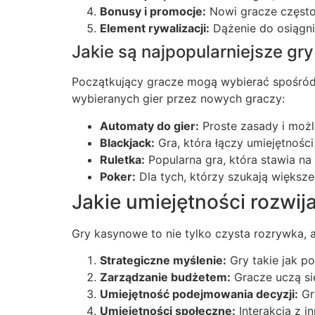
Bonusy i promocje:
Nowi gracze często 
Element rywalizacji:
Dążenie do osiągni
Jakie są najpopularniejsze g
Początkujący gracze mogą wybierać spośród wi
wybieranych gier przez nowych graczy:
Automaty do gier:
Proste zasady i możl
Blackjack:
Gra, która łączy umiejętności i
Ruletka:
Popularna gra, która stawia na 
Poker:
Dla tych, którzy szukają większe
Jakie umiejętności rozwij
Gry kasynowe to nie tylko czysta rozrywka, a
Strategiczne myślenie:
Gry takie jak p
Zarządzanie budżetem:
Gracze uczą się
Umiejętność podejmowania decyzji:
Gr
Umiejętności społeczne:
Interakcja z 