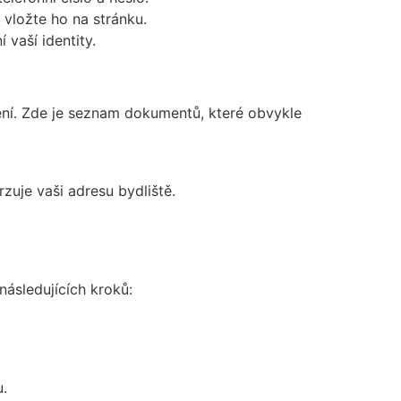
vložte ho na stránku.
vaší identity.
ení. Zde je seznam dokumentů, které obvykle
zuje vaši adresu bydliště.
následujících kroků:
.