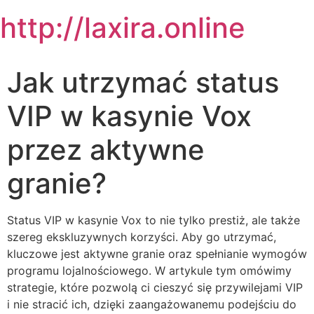
Skip
http://laxira.online
to
content
Jak utrzymać status
VIP w kasynie Vox
przez aktywne
granie?
Status VIP w kasynie Vox to nie tylko prestiż, ale także
szereg ekskluzywnych korzyści. Aby go utrzymać,
kluczowe jest aktywne granie oraz spełnianie wymogów
programu lojalnościowego. W artykule tym omówimy
strategie, które pozwolą ci cieszyć się przywilejami VIP
i nie stracić ich, dzięki zaangażowanemu podejściu do