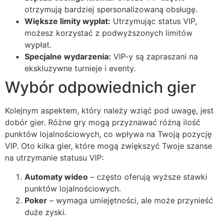
otrzymują bardziej spersonalizowaną obsługę.
Większe limity wypłat:
Utrzymując status VIP,
możesz korzystać z podwyższonych limitów
wypłat.
Specjalne wydarzenia:
VIP-y są zapraszani na
ekskluzywne turnieje i eventy.
Wybór odpowiednich gier
Kolejnym aspektem, który należy wziąć pod uwagę, jest
dobór gier. Różne gry mogą przyznawać różną ilość
punktów lojalnościowych, co wpływa na Twoją pozycję
VIP. Oto kilka gier, które mogą zwiększyć Twoje szanse
na utrzymanie statusu VIP:
Automaty wideo
– często oferują wyższe stawki
punktów lojalnościowych.
Poker
– wymaga umiejętności, ale może przynieść
duże zyski.