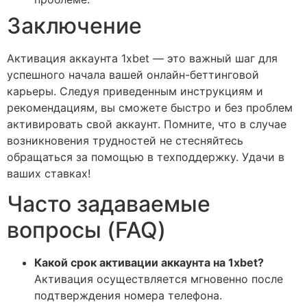
Заключение
Активация аккаунта 1xbet — это важный шаг для
успешного начала вашей онлайн-беттинговой
карьеры. Следуя приведенным инструкциям и
рекомендациям, вы сможете быстро и без проблем
активировать свой аккаунт. Помните, что в случае
возникновения трудностей не стесняйтесь
обращаться за помощью в техподдержку. Удачи в
ваших ставках!
Часто задаваемые
вопросы (FAQ)
Какой срок активации аккаунта на 1xbet?
Активация осуществляется мгновенно после
подтверждения номера телефона.