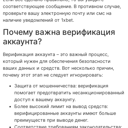
соответствующее сообщение. В противном случае,
проверьте вашу электронную почту или смс на
наличие уведомлений от 1xbet.
Почему важна верификация
аккаунта?
Верификация аккаунта – это важный процесс,
который нужен для обеспечения безопасности
ваших данных и средств. Вот несколько причин,
почему этот этап не следует игнорировать:
Защита от мошенничества: верификация
помогает предотвратить несанкционированный
доступ к вашему аккаунту.
Более высокий лимит на вывод средств:
верифицированные аккаунты имеют больше
преимуществ при выводе денег.
Соответствие требованиям законодательства: