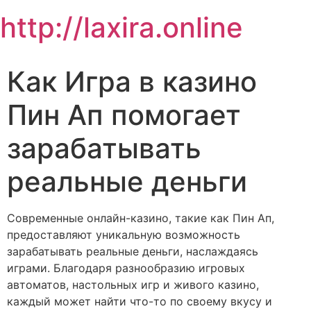
Skip
http://laxira.online
to
content
Как Игра в казино
Пин Ап помогает
зарабатывать
реальные деньги
Современные онлайн-казино, такие как Пин Ап,
предоставляют уникальную возможность
зарабатывать реальные деньги, наслаждаясь
играми. Благодаря разнообразию игровых
автоматов, настольных игр и живого казино,
каждый может найти что-то по своему вкусу и