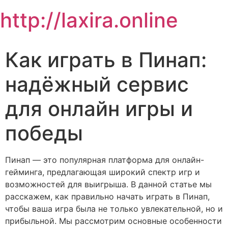
Skip
http://laxira.online
to
content
Как играть в Пинап:
надёжный сервис
для онлайн игры и
победы
Пинап — это популярная платформа для онлайн-
гейминга, предлагающая широкий спектр игр и
возможностей для выигрыша. В данной статье мы
расскажем, как правильно начать играть в Пинап,
чтобы ваша игра была не только увлекательной, но и
прибыльной. Мы рассмотрим основные особенности