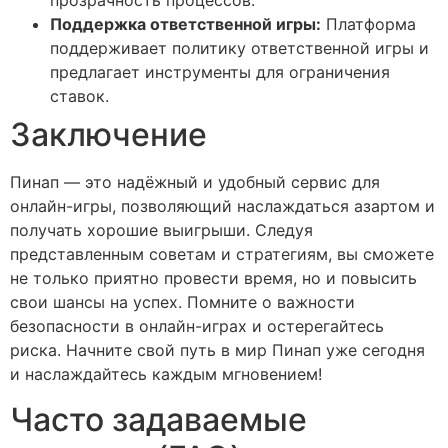
прозрачность процессов.
Поддержка ответственной игры:
Платформа
поддерживает политику ответственной игры и
предлагает инструменты для ограничения
ставок.
Заключение
Пинап — это надёжный и удобный сервис для
онлайн-игры, позволяющий наслаждаться азартом и
получать хорошие выигрыши. Следуя
представленным советам и стратегиям, вы сможете
не только приятно провести время, но и повысить
свои шансы на успех. Помните о важности
безопасности в онлайн-играх и остерегайтесь
риска. Начните свой путь в мир Пинап уже сегодня
и наслаждайтесь каждым мгновением!
Часто задаваемые