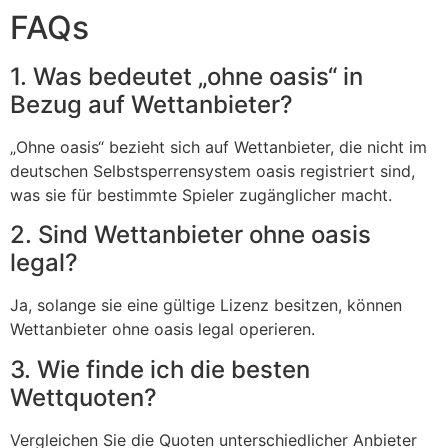
FAQs
1. Was bedeutet „ohne oasis“ in
Bezug auf Wettanbieter?
„Ohne oasis“ bezieht sich auf Wettanbieter, die nicht im
deutschen Selbstsperrensystem oasis registriert sind,
was sie für bestimmte Spieler zugänglicher macht.
2. Sind Wettanbieter ohne oasis
legal?
Ja, solange sie eine gültige Lizenz besitzen, können
Wettanbieter ohne oasis legal operieren.
3. Wie finde ich die besten
Wettquoten?
Vergleichen Sie die Quoten unterschiedlicher Anbieter