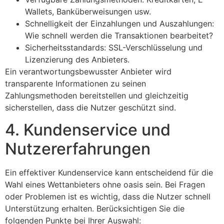
Wallets, Banküberweisungen usw.
Schnelligkeit der Einzahlungen und Auszahlungen:
Wie schnell werden die Transaktionen bearbeitet?
Sicherheitsstandards: SSL-Verschlüsselung und
Lizenzierung des Anbieters.
Ein verantwortungsbewusster Anbieter wird
transparente Informationen zu seinen
Zahlungsmethoden bereitstellen und gleichzeitig
sicherstellen, dass die Nutzer geschützt sind.
4. Kundenservice und
Nutzererfahrungen
Ein effektiver Kundenservice kann entscheidend für die
Wahl eines Wettanbieters ohne oasis sein. Bei Fragen
oder Problemen ist es wichtig, dass die Nutzer schnell
Unterstützung erhalten. Berücksichtigen Sie die
folgenden Punkte bei Ihrer Auswahl: