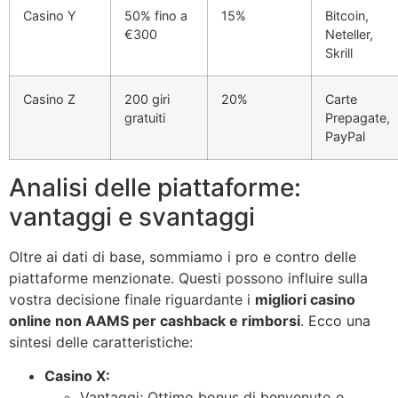
Casino Y
50% fino a
15%
Bitcoin,
€300
Neteller,
Skrill
Casino Z
200 giri
20%
Carte
gratuiti
Prepagate,
PayPal
Analisi delle piattaforme:
vantaggi e svantaggi
Oltre ai dati di base, sommiamo i pro e contro delle
piattaforme menzionate. Questi possono influire sulla
vostra decisione finale riguardante i
migliori casino
online non AAMS per cashback e rimborsi
. Ecco una
sintesi delle caratteristiche:
Casino X:
Vantaggi: Ottimo bonus di benvenuto e