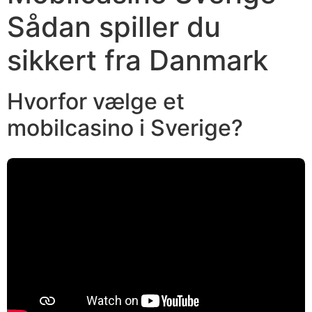
Sådan spiller du
sikkert fra Danmark
Hvorfor vælge et
mobilcasino i Sverige?