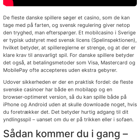
De fleste danske spillere søger et casino, som de kan
tage med på farten, og svensk regulering giver netop
den tryghed, man efterspørger. Et mobilcasino i Sverige
er typisk udstyret med svensk licens (Spelinspektionen),
hvilket betyder, at spillereglerne er strenge, og at der er
klare krav til ansvarligt spil. For danske spillere betyder
det også, at betalingsmetoder som Visa, Mastercard og
MobilePay ofte accepteres uden ekstra gebyrer.
Udover sikkerheden er der en praktisk fordel: de fleste
svenske casinoer har både en mobilapp og en
browser‑optimeret version, så du kan spille både på
iPhone og Android uden at skulle downloade noget, hvis
du foretrækker det. Det betyder hurtig adgang til dit
yndlingsspil – uanset om du er på trikken eller i sofaen.
Sådan kommer du i gang –