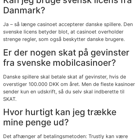
Kan jeg bruge svensk licens fra
Danmark?
Ja – så længe casinoet accepterer danske spillere. Den
svenske licens betyder blot, at casinoet overholder
strenge regler, som også beskytter danske brugere.
Er der nogen skat på gevinster
fra svenske mobilcasinoer?
Danske spillere skal betale skat af gevinster, hvis de
overstiger 100.000 DKK om året. Men de fleste kasinoer
sender kun en udskrift, så du selv skal indberette til
SKAT.
Hvor hurtigt kan jeg trække
mine penge ud?
Det afhænger af betalingsmetoden: Trustly kan være