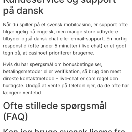
på dansk
Når du spiller på et svensk mobilcasino, er support ofte
tilgængelig på engelsk, men mange store udbydere
tilbyder også dansk chat eller e‑mail‑support. En hurtig
responstid (ofte under 5 minutter i live‑chat) er et godt
tegn på, at casinoet prioriterer brugerne.
Hvis du har spørgsmål om bonusbetingelser,
betalingsmetoder eller verifikation, så brug den mest
direkte kontaktmetode – live‑chat er som regel den
hurtigste. Undgå at vente på telefonlinjer, da de ofte har
længere ventetid.
Ofte stillede spørgsmål
(FAQ)