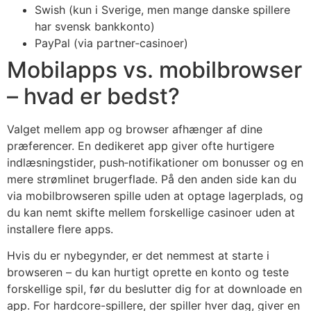
Swish (kun i Sverige, men mange danske spillere
har svensk bankkonto)
PayPal (via partner‑casinoer)
Mobilapps vs. mobilbrowser
– hvad er bedst?
Valget mellem app og browser afhænger af dine
præferencer. En dedikeret app giver ofte hurtigere
indlæsningstider, push‑notifikationer om bonusser og en
mere strømlinet brugerflade. På den anden side kan du
via mobilbrowseren spille uden at optage lagerplads, og
du kan nemt skifte mellem forskellige casinoer uden at
installere flere apps.
Hvis du er nybegynder, er det nemmest at starte i
browseren – du kan hurtigt oprette en konto og teste
forskellige spil, før du beslutter dig for at downloade en
app. For hardcore-spillere, der spiller hver dag, giver en