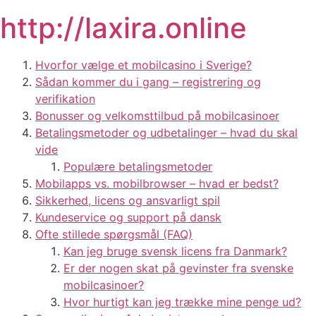
Skip
http://laxira.online
to
content
Hvorfor vælge et mobilcasino i Sverige?
Sådan kommer du i gang – registrering og
verifikation
Bonusser og velkomsttilbud på mobilcasinoer
Betalingsmetoder og udbetalinger – hvad du skal
vide
Populære betalingsmetoder
Mobilapps vs. mobilbrowser – hvad er bedst?
Sikkerhed, licens og ansvarligt spil
Kundeservice og support på dansk
Ofte stillede spørgsmål (FAQ)
Kan jeg bruge svensk licens fra Danmark?
Er der nogen skat på gevinster fra svenske
mobilcasinoer?
Hvor hurtigt kan jeg trække mine penge ud?