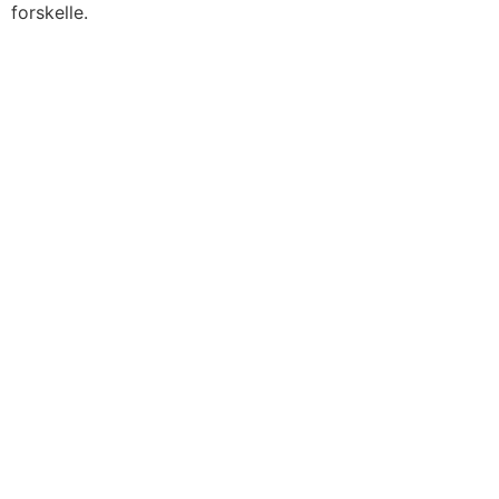
forskelle.