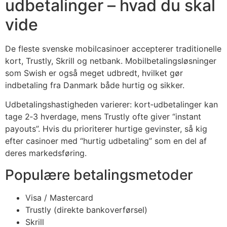
udbetalinger – hvad du skal
vide
De fleste svenske mobilcasinoer accepterer traditionelle
kort, Trustly, Skrill og netbank. Mobilbetalingsløsninger
som Swish er også meget udbredt, hvilket gør
indbetaling fra Danmark både hurtig og sikker.
Udbetalingshastigheden varierer: kort‑udbetalinger kan
tage 2‑3 hverdage, mens Trustly ofte giver “instant
payouts”. Hvis du prioriterer hurtige gevinster, så kig
efter casinoer med “hurtig udbetaling” som en del af
deres markedsføring.
Populære betalingsmetoder
Visa / Mastercard
Trustly (direkte bankoverførsel)
Skrill