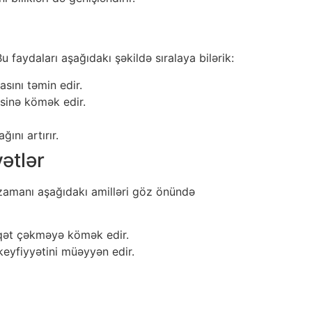
 faydaları aşağıdakı şəkildə sıralaya bilərik:
sını təmin edir.
əsinə kömək edir.
ını artırır.
ətlər
zamanı aşağıdakı amilləri göz önündə
iqqət çəkməyə kömək edir.
keyfiyyətini müəyyən edir.