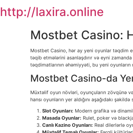
Skip
http://laxira.online
to
content
Mostbet Casino: H
Mostbet Casino, hər ay yeni oyunlar təqdim ed
təqib etmələrini asanlaşdırır və eyni zamand
təqdimatlarının əhəmiyyəti, bu yeni oyunların n
Mostbet Casino-da Yen
Müxtəlif oyun növləri, oyunçuların zövqünə və
hansı oyunların yer aldığını aşağıdakı şəkildə s
Slot Oyunları:
Modern grafika və dinamik 
Masada Oyunlar:
Rulet, poker və blackja
Canlı Kazino Oyunları:
Real dilerlərlə o
Müxtəlif Temalı Oyunlar:
Fərqli kültürlə