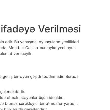
tifadəyə Verilməsi
n edir. Bu yanaşma, oyunçuların yenilikləri
zıda, Mostbet Casino-nun aylıq yeni oyun
məlumat verəcəyik.
 geniş bir oyun çeşidi təqdim edir. Burada
i çəkməkdədir.
ldə etmək istəyənlər üçün idealdır.
ə bitməz sürükleyici bir atmosfer yaradır.
bilikləri də genişləndirir.