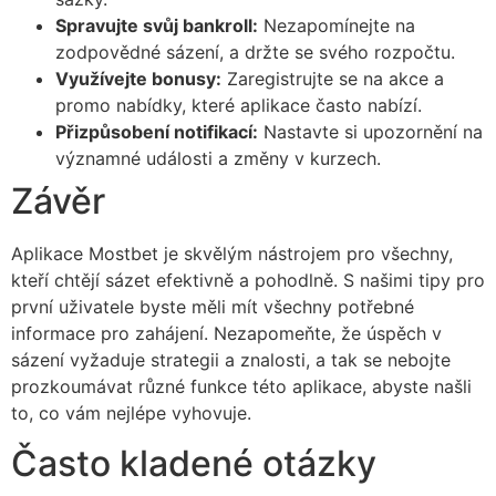
Spravujte svůj bankroll:
Nezapomínejte na
zodpovědné sázení, a držte se svého rozpočtu.
Využívejte bonusy:
Zaregistrujte se na akce a
promo nabídky, které aplikace často nabízí.
Přizpůsobení notifikací:
Nastavte si upozornění na
významné události a změny v kurzech.
Závěr
Aplikace Mostbet je skvělým nástrojem pro všechny,
kteří chtějí sázet efektivně a pohodlně. S našimi tipy pro
první uživatele byste měli mít všechny potřebné
informace pro zahájení. Nezapomeňte, že úspěch v
sázení vyžaduje strategii a znalosti, a tak se nebojte
prozkoumávat různé funkce této aplikace, abyste našli
to, co vám nejlépe vyhovuje.
Často kladené otázky