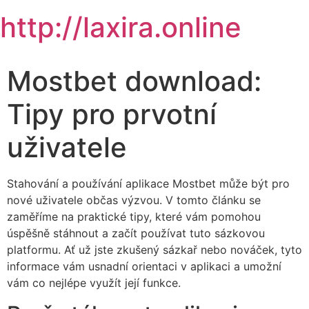
Skip
http://laxira.online
to
content
Mostbet download:
Tipy pro prvotní
uživatele
Stahování a používání aplikace Mostbet může být pro
nové uživatele občas výzvou. V tomto článku se
zaměříme na praktické tipy, které vám pomohou
úspěšně stáhnout a začít používat tuto sázkovou
platformu. Ať už jste zkušený sázkař nebo nováček, tyto
informace vám usnadní orientaci v aplikaci a umožní
vám co nejlépe využít její funkce.