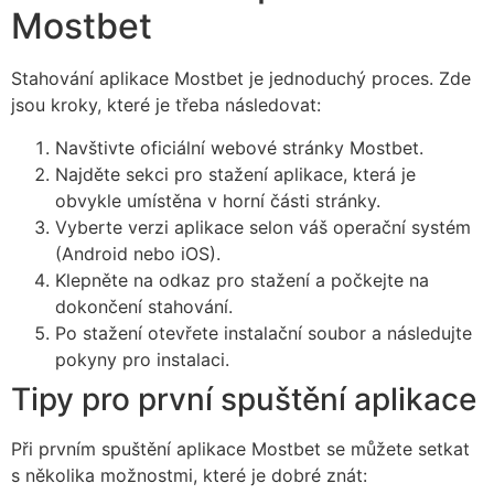
Mostbet
Stahování aplikace Mostbet je jednoduchý proces. Zde
jsou kroky, které je třeba následovat:
Navštivte oficiální webové stránky Mostbet.
Najděte sekci pro stažení aplikace, která je
obvykle umístěna v horní části stránky.
Vyberte verzi aplikace selon váš operační systém
(Android nebo iOS).
Klepněte na odkaz pro stažení a počkejte na
dokončení stahování.
Po stažení otevřete instalační soubor a následujte
pokyny pro instalaci.
Tipy pro první spuštění aplikace
Při prvním spuštění aplikace Mostbet se můžete setkat
s několika možnostmi, které je dobré znát: