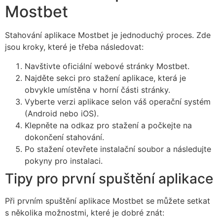
Mostbet
Stahování aplikace Mostbet je jednoduchý proces. Zde
jsou kroky, které je třeba následovat:
Navštivte oficiální webové stránky Mostbet.
Najděte sekci pro stažení aplikace, která je
obvykle umístěna v horní části stránky.
Vyberte verzi aplikace selon váš operační systém
(Android nebo iOS).
Klepněte na odkaz pro stažení a počkejte na
dokončení stahování.
Po stažení otevřete instalační soubor a následujte
pokyny pro instalaci.
Tipy pro první spuštění aplikace
Při prvním spuštění aplikace Mostbet se můžete setkat
s několika možnostmi, které je dobré znát: