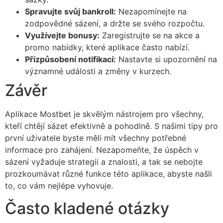
Spravujte svůj bankroll:
Nezapomínejte na
zodpovědné sázení, a držte se svého rozpočtu.
Využívejte bonusy:
Zaregistrujte se na akce a
promo nabídky, které aplikace často nabízí.
Přizpůsobení notifikací:
Nastavte si upozornění na
významné události a změny v kurzech.
Závěr
Aplikace Mostbet je skvělým nástrojem pro všechny,
kteří chtějí sázet efektivně a pohodlně. S našimi tipy pro
první uživatele byste měli mít všechny potřebné
informace pro zahájení. Nezapomeňte, že úspěch v
sázení vyžaduje strategii a znalosti, a tak se nebojte
prozkoumávat různé funkce této aplikace, abyste našli
to, co vám nejlépe vyhovuje.
Často kladené otázky