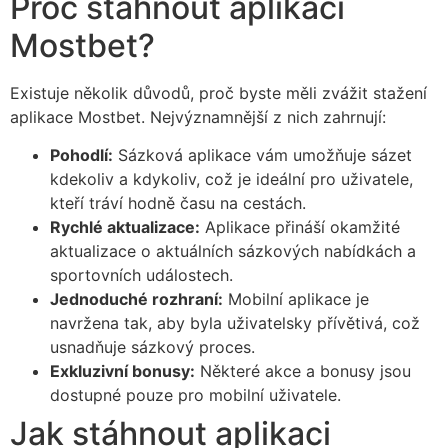
Proč stáhnout aplikaci
Mostbet?
Existuje několik důvodů, proč byste měli zvážit stažení
aplikace Mostbet. Nejvýznamnější z nich zahrnují:
Pohodlí:
Sázková aplikace vám umožňuje sázet
kdekoliv a kdykoliv, což je ideální pro uživatele,
kteří tráví hodně času na cestách.
Rychlé aktualizace:
Aplikace přináší okamžité
aktualizace o aktuálních sázkových nabídkách a
sportovních událostech.
Jednoduché rozhraní:
Mobilní aplikace je
navržena tak, aby byla uživatelsky přívětivá, což
usnadňuje sázkový proces.
Exkluzivní bonusy:
Některé akce a bonusy jsou
dostupné pouze pro mobilní uživatele.
Jak stáhnout aplikaci