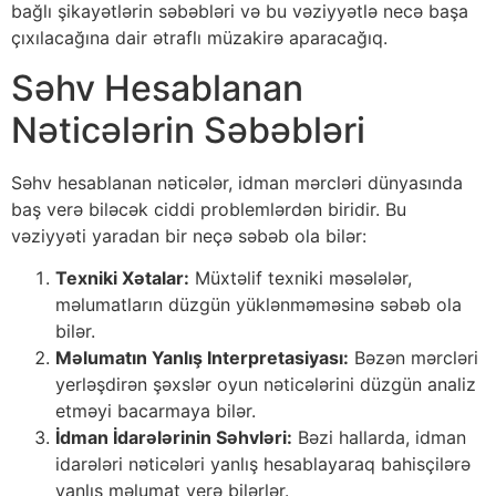
bağlı şikayətlərin səbəbləri və bu vəziyyətlə necə başa
çıxılacağına dair ətraflı müzakirə aparacağıq.
Səhv Hesablanan
Nəticələrin Səbəbləri
Səhv hesablanan nəticələr, idman mərcləri dünyasında
baş verə biləcək ciddi problemlərdən biridir. Bu
vəziyyəti yaradan bir neçə səbəb ola bilər:
Texniki Xətalar:
Müxtəlif texniki məsələlər,
məlumatların düzgün yüklənməməsinə səbəb ola
bilər.
Məlumatın Yanlış Interpretasiyası:
Bəzən mərcləri
yerləşdirən şəxslər oyun nəticələrini düzgün analiz
etməyi bacarmaya bilər.
İdman İdarələrinin Səhvləri:
Bəzi hallarda, idman
idarələri nəticələri yanlış hesablayaraq bahisçilərə
yanlış məlumat verə bilərlər.