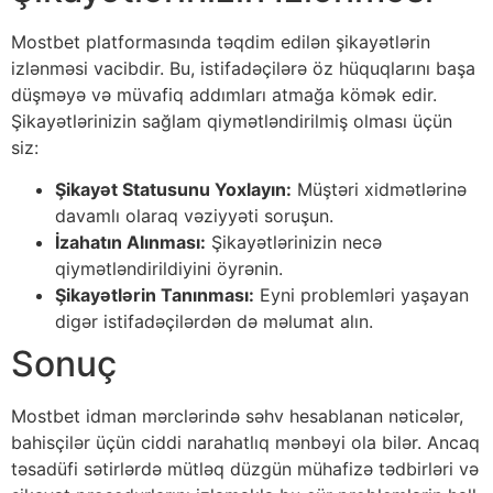
Mostbet platformasında təqdim edilən şikayətlərin
izlənməsi vacibdir. Bu, istifadəçilərə öz hüquqlarını başa
düşməyə və müvafiq addımları atmağa kömək edir.
Şikayətlərinizin sağlam qiymətləndirilmiş olması üçün
siz:
Şikayət Statusunu Yoxlayın:
Müştəri xidmətlərinə
davamlı olaraq vəziyyəti soruşun.
İzahatın Alınması:
Şikayətlərinizin necə
qiymətləndirildiyini öyrənin.
Şikayətlərin Tanınması:
Eyni problemləri yaşayan
digər istifadəçilərdən də məlumat alın.
Sonuç
Mostbet idman mərclərində səhv hesablanan nəticələr,
bahisçilər üçün ciddi narahatlıq mənbəyi ola bilər. Ancaq
təsadüfi sətirlərdə mütləq düzgün mühafizə tədbirləri və