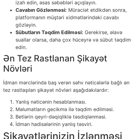
izah edin, əsas səbəbləri açıqlayın.
Cavabın Gözlənməsi:
Müraciət etdikdən sonra,
platformanın müştəri xidmətlərindəki cavabı
gözləyin.
Sübutların Təqdim Edilməsi:
Gerekirse, əlavə
suallar olarsa, daha çox hüceyrə və sübut təqdim
edin.
Ən Tez Rastlanan Şikayət
Növləri
İdman mərclərində baş verən səhv nəticələrlə bağlı ən
tez rastlaşılan şikayət növləri aşağıdakılardır:
Yanlış nəticənin hesablanması.
Məlumatların gecikmə ilə təqdim edilməsi.
Betlərin qeyri-dəqiqliklə təsdiqlənməsi.
İdman hadisələrinin yanlış təsviri.
Şikayətlərinizin İzlənməsi