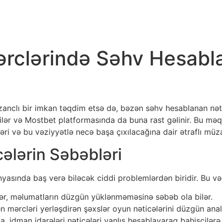
rclərində Səhv Hesabla
zanclı bir imkan təqdim etsə də, bəzən səhv hesablanan nət
 bilər və Mostbet platformasında da buna rast gəlinir. Bu 
ləri və bu vəziyyətlə necə başa çıxılacağına dair ətraflı mü
ələrin Səbəbləri
yasında baş verə biləcək ciddi problemlərdən biridir. Bu vəz
lər, məlumatların düzgün yüklənməməsinə səbəb ola bilər.
 mərcləri yerləşdirən şəxslər oyun nəticələrini düzgün ana
a, idman idarələri nəticələri yanlış hesablayaraq bahisçilərə