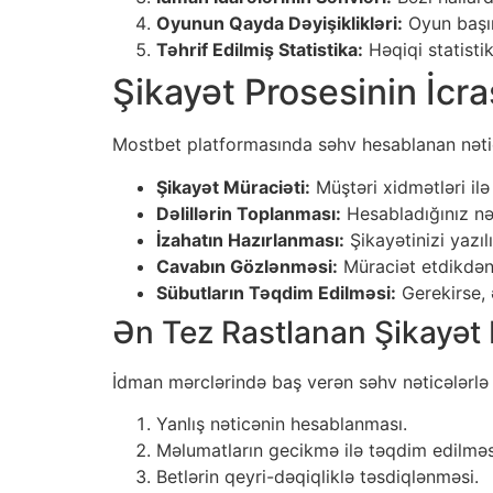
Oyunun Qayda Dəyişiklikləri:
Oyun başın
Təhrif Edilmiş Statistika:
Həqiqi statisti
Şikayət Prosesinin İcra
Mostbet platformasında səhv hesablanan nəticə
Şikayət Müraciəti:
Müştəri xidmətləri ilə
Dəlillərin Toplanması:
Hesabladığınız nət
İzahatın Hazırlanması:
Şikayətinizi yazıl
Cavabın Gözlənməsi:
Müraciət etdikdən 
Sübutların Təqdim Edilməsi:
Gerekirse, 
Ən Tez Rastlanan Şikayət 
İdman mərclərində baş verən səhv nəticələrlə b
Yanlış nəticənin hesablanması.
Məlumatların gecikmə ilə təqdim edilməs
Betlərin qeyri-dəqiqliklə təsdiqlənməsi.