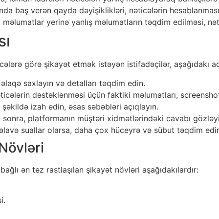
da baş verən qayda dəyişiklikləri, nəticələrin hesablanmasın
k məlumatlar yerinə yanlış məlumatların təqdim edilməsi, nət
sı
lərə görə şikayət etmək istəyən istifadəçilər, aşağıdakı add
 əlaqə saxlayın və detalları təqdim edin.
icələrin dəstəklənməsi üçün faktiki məlumatları, screenshot-
ı şəkildə izah edin, əsas səbəbləri açıqlayın.
sonra, platformanın müştəri xidmətlərindəki cavabı gözləyi
əlavə suallar olarsa, daha çox hüceyrə və sübut təqdim edi
Növləri
ağlı ən tez rastlaşılan şikayət növləri aşağıdakılardır:
i.