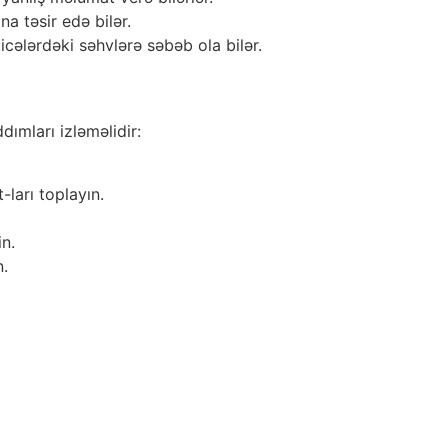
a təsir edə bilər.
icələrdəki səhvlərə səbəb ola bilər.
ımları izləməlidir:
ları toplayın.
n.
n.