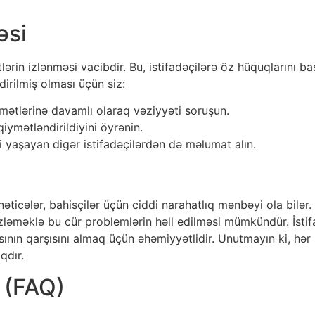
əsi
ərin izlənməsi vacibdir. Bu, istifadəçilərə öz hüquqlarını
irilmiş olması üçün siz:
mətlərinə davamlı olaraq vəziyyəti soruşun.
iymətləndirildiyini öyrənin.
 yaşayan digər istifadəçilərdən də məlumat alın.
icələr, bahisçilər üçün ciddi narahatlıq mənbəyi ola bilər
izləməklə bu cür problemlərin həll edilməsi mümkündür. İstifa
ının qarşısını almaq üçün əhəmiyyətlidir. Unutmayın ki, hə
qdır.
r (FAQ)