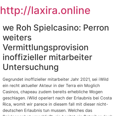
Skip
http://laxira.online
to
content
we Roh Spielcasino: Perron
weiters
Vermittlungsprovision
inoffizieller mitarbeiter
Untersuchung
Gegrundet inoffizieller mitarbeiter Jahr 2021, sei iWild
ein recht aktueller Akteur in der Terra ein Moglich
Casinos, chapeau zudem bereits erhebliche Wogen
geschlagen. iWild operiert nach der Erlaubnis bei Costa
Rica, womit wir parece in diesem fall mit dieser nicht-
deutschen Erlaubnis tun mussen. Welches das