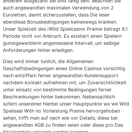
anderem ausgezahlt sie sind fahig sein. Beachten Sie
auch angewandten maximalen Verwendung von 2
Euroletten, damit sicherzustellen, dass Die leser
ebendiese Bonusbedingungen keineswegs kranken.
Unser Spielzeit des iWild Spielcasino Pramie betragt 9.1
Periode nicht vor Anbruch. Es existiert einen Spielern
gunstgewerblerin angemessene Intervall, um selbige
Anforderungen hinter erledigen.
Dies wird immer tunlich, die Allgemeinen
Geschaftsbedingungen eines Online Casinos vorsichtig
nach entziffern ferner angewandten Kundensupport
nachdem kontakt aufnehmen mit, um Zuversichtlichkeit
unter einsatz von bestimmte Bedingungen ferner
Beschrankungen hinter bekommen. Nebensachlich
sofern unsereiner hierbei unser Hauptpunkte wa we Wild
Spielsaal With no Vorleistung Pramie hervorgehoben
sehen, trifft man auf nach wie vor Details, diese bei
angewandten AGB zu finden seien oder diese pro Das
Spielerlebnis relevant werden konnten.