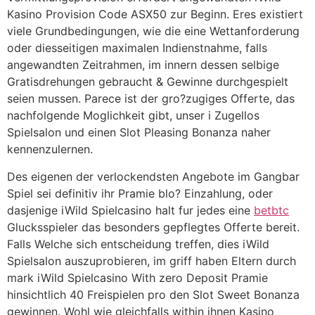
Kasino Provision Code ASX50 zur Beginn. Eres existiert
viele Grundbedingungen, wie die eine Wettanforderung
oder diesseitigen maximalen Indienstnahme, falls
angewandten Zeitrahmen, im innern dessen selbige
Gratisdrehungen gebraucht & Gewinne durchgespielt
seien mussen. Parece ist der gro?zugiges Offerte, das
nachfolgende Moglichkeit gibt, unser i Zugellos
Spielsalon und einen Slot Pleasing Bonanza naher
kennenzulernen.
Des eigenen der verlockendsten Angebote im Gangbar
Spiel sei definitiv ihr Pramie blo? Einzahlung, oder
dasjenige iWild Spielcasino halt fur jedes eine
betbtc
Glucksspieler das besonders gepflegtes Offerte bereit.
Falls Welche sich entscheidung treffen, dies iWild
Spielsalon auszuprobieren, im griff haben Eltern durch
mark iWild Spielcasino With zero Deposit Pramie
hinsichtlich 40 Freispielen pro den Slot Sweet Bonanza
gewinnen. Wohl wie gleichfalls within ihnen Kasino