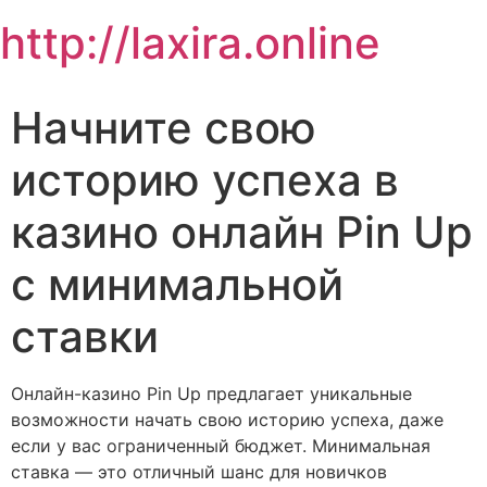
Skip
http://laxira.online
to
content
Начните свою
историю успеха в
казино онлайн Pin Up
с минимальной
ставки
Онлайн-казино Pin Up предлагает уникальные
возможности начать свою историю успеха, даже
если у вас ограниченный бюджет. Минимальная
ставка — это отличный шанс для новичков