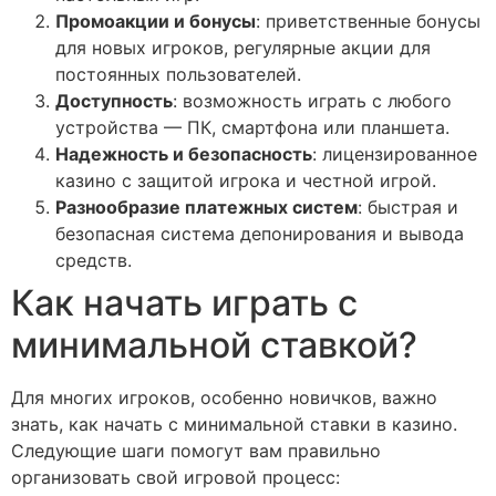
Промоакции и бонусы
: приветственные бонусы
для новых игроков, регулярные акции для
постоянных пользователей.
Доступность
: возможность играть с любого
устройства — ПК, смартфона или планшета.
Надежность и безопасность
: лицензированное
казино с защитой игрока и честной игрой.
Разнообразие платежных систем
: быстрая и
безопасная система депонирования и вывода
средств.
Как начать играть с
минимальной ставкой?
Для многих игроков, особенно новичков, важно
знать, как начать с минимальной ставки в казино.
Следующие шаги помогут вам правильно
организовать свой игровой процесс: