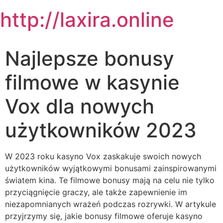
Skip
http://laxira.online
to
content
Najlepsze bonusy
filmowe w kasynie
Vox dla nowych
użytkowników 2023
W 2023 roku kasyno Vox zaskakuje swoich nowych
użytkowników wyjątkowymi bonusami zainspirowanymi
światem kina. Te filmowe bonusy mają na celu nie tylko
przyciągnięcie graczy, ale także zapewnienie im
niezapomnianych wrażeń podczas rozrywki. W artykule
przyjrzymy się, jakie bonusy filmowe oferuje kasyno