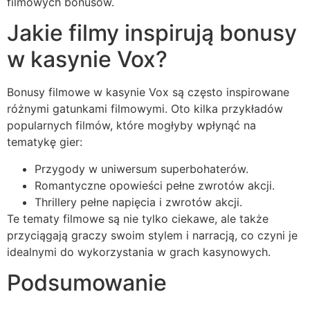
filmowych bonusów.
Jakie filmy inspirują bonusy
w kasynie Vox?
Bonusy filmowe w kasynie Vox są często inspirowane
różnymi gatunkami filmowymi. Oto kilka przykładów
popularnych filmów, które mogłyby wpłynąć na
tematykę gier:
Przygody w uniwersum superbohaterów.
Romantyczne opowieści pełne zwrotów akcji.
Thrillery pełne napięcia i zwrotów akcji.
Te tematy filmowe są nie tylko ciekawe, ale także
przyciągają graczy swoim stylem i narracją, co czyni je
idealnymi do wykorzystania w grach kasynowych.
Podsumowanie