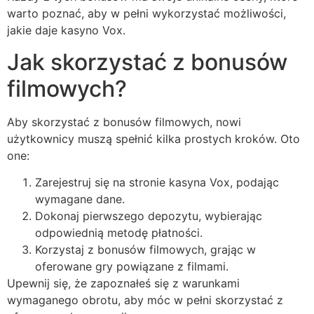
warto poznać, aby w pełni wykorzystać możliwości,
jakie daje kasyno Vox.
Jak skorzystać z bonusów
filmowych?
Aby skorzystać z bonusów filmowych, nowi
użytkownicy muszą spełnić kilka prostych kroków. Oto
one:
Zarejestruj się na stronie kasyna Vox, podając
wymagane dane.
Dokonaj pierwszego depozytu, wybierając
odpowiednią metodę płatności.
Korzystaj z bonusów filmowych, grając w
oferowane gry powiązane z filmami.
Upewnij się, że zapoznałeś się z warunkami
wymaganego obrotu, aby móc w pełni skorzystać z