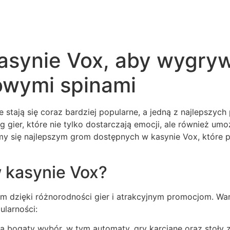
kasynie Vox, aby wygr
owymi spinami
e stają się coraz bardziej popularne, a jedną z najlepszy
eg gier, które nie tylko dostarczają emocji, ale również um
y się najlepszym grom dostępnych w kasynie Vox, które pr
 kasynie Vox?
orm dzięki różnorodności gier i atrakcyjnym promocjom. W
ularności:
 bogaty wybór, w tym automaty, gry karciane oraz stoły z