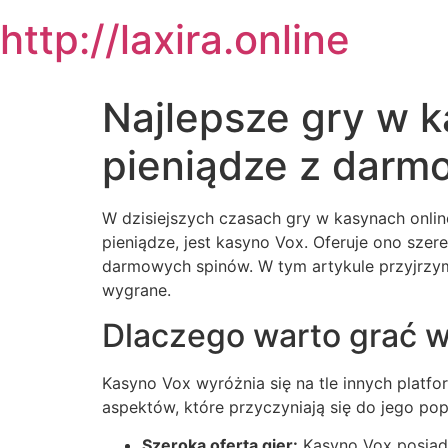
Skip
http://laxira.online
to
content
Najlepsze gry w 
pieniądze z darm
W dzisiejszych czasach gry w kasynach onlin
pieniądze, jest kasyno Vox. Oferuje ono szer
darmowych spinów. W tym artykule przyjrzym
wygrane.
Dlaczego warto grać w
Kasyno Vox wyróżnia się na tle innych platf
aspektów, które przyczyniają się do jego pop
Szeroka oferta gier:
Kasyno Vox posiada