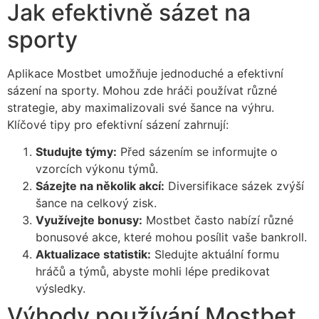
Jak efektivně sázet na
sporty
Aplikace Mostbet umožňuje jednoduché a efektivní
sázení na sporty. Mohou zde hráči používat různé
strategie, aby maximalizovali své šance na výhru.
Klíčové tipy pro efektivní sázení zahrnují:
Studujte týmy:
Před sázením se informujte o
vzorcích výkonu týmů.
Sázejte na několik akcí:
Diversifikace sázek zvýší
šance na celkový zisk.
Využívejte bonusy:
Mostbet často nabízí různé
bonusové akce, které mohou posílit vaše bankroll.
Aktualizace statistik:
Sledujte aktuální formu
hráčů a týmů, abyste mohli lépe predikovat
výsledky.
Výhody používání Mostbet