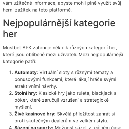
vám užitečné informace, abyste mohli plně využít svůj
herní zážitek na této platformě.
Nejpopulárnější kategorie
her
Mostbet APK zahrnuje několik různých kategorií her,
které jsou oblíbené mezi uživateli. Mezi nejpopulárnější
kategorie patří:
Automaty:
Virtuální sloty s různými tématy a
bonusovými funkcemi, které lákají hráče svými
atraktivními návrhy.
Stolní hry:
Klasické hry jako ruleta, blackjack a
póker, které zaručují vzrušení a strategické
myšlení.
Živé kasinové hry:
Skvělá příležitost zahrát si
proti skutečným dealerům ve velkém stylu.
Sázení na sporty:
Možnost sázet v reálném čase