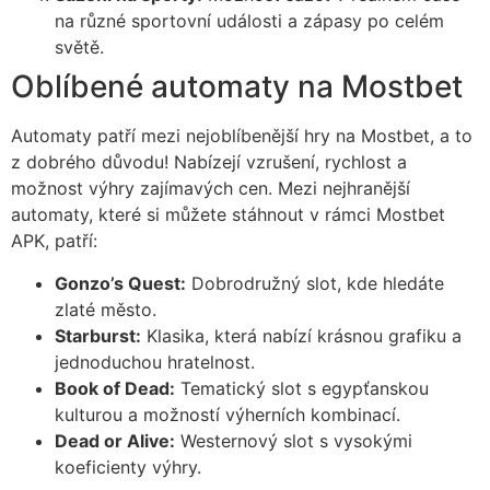
na různé sportovní události a zápasy po celém
světě.
Oblíbené automaty na Mostbet
Automaty patří mezi nejoblíbenější hry na Mostbet, a to
z dobrého důvodu! Nabízejí vzrušení, rychlost a
možnost výhry zajímavých cen. Mezi nejhranější
automaty, které si můžete stáhnout v rámci Mostbet
APK, patří:
Gonzo’s Quest:
Dobrodružný slot, kde hledáte
zlaté město.
Starburst:
Klasika, která nabízí krásnou grafiku a
jednoduchou hratelnost.
Book of Dead:
Tematický slot s egypťanskou
kulturou a možností výherních kombinací.
Dead or Alive:
Westernový slot s vysokými
koeficienty výhry.