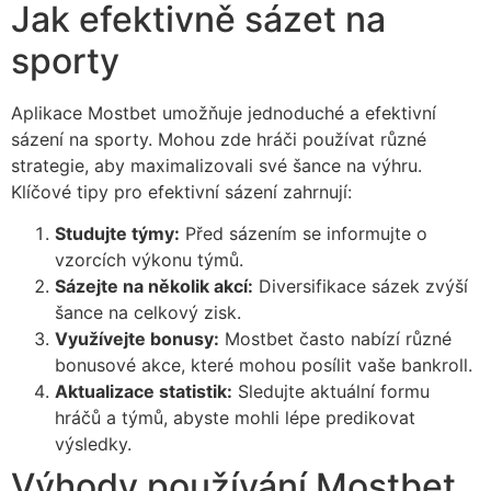
Jak efektivně sázet na
sporty
Aplikace Mostbet umožňuje jednoduché a efektivní
sázení na sporty. Mohou zde hráči používat různé
strategie, aby maximalizovali své šance na výhru.
Klíčové tipy pro efektivní sázení zahrnují:
Studujte týmy:
Před sázením se informujte o
vzorcích výkonu týmů.
Sázejte na několik akcí:
Diversifikace sázek zvýší
šance na celkový zisk.
Využívejte bonusy:
Mostbet často nabízí různé
bonusové akce, které mohou posílit vaše bankroll.
Aktualizace statistik:
Sledujte aktuální formu
hráčů a týmů, abyste mohli lépe predikovat
výsledky.
Výhody používání Mostbet