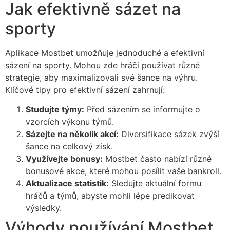
Jak efektivně sázet na
sporty
Aplikace Mostbet umožňuje jednoduché a efektivní
sázení na sporty. Mohou zde hráči používat různé
strategie, aby maximalizovali své šance na výhru.
Klíčové tipy pro efektivní sázení zahrnují:
Studujte týmy:
Před sázením se informujte o
vzorcích výkonu týmů.
Sázejte na několik akcí:
Diversifikace sázek zvýší
šance na celkový zisk.
Využívejte bonusy:
Mostbet často nabízí různé
bonusové akce, které mohou posílit vaše bankroll.
Aktualizace statistik:
Sledujte aktuální formu
hráčů a týmů, abyste mohli lépe predikovat
výsledky.
Výhody používání Mostbet