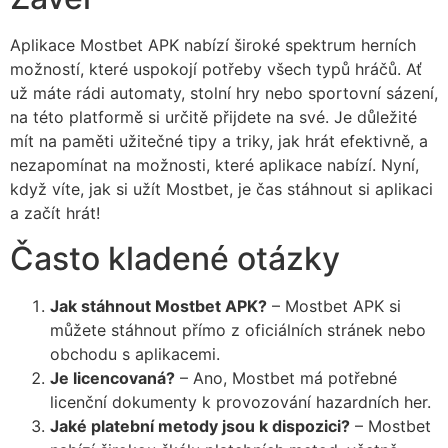
Aplikace Mostbet APK nabízí široké spektrum herních
možností, které uspokojí potřeby všech typů hráčů. Ať
už máte rádi automaty, stolní hry nebo sportovní sázení,
na této platformě si určitě přijdete na své. Je důležité
mít na paměti užitečné tipy a triky, jak hrát efektivně, a
nezapomínat na možnosti, které aplikace nabízí. Nyní,
když víte, jak si užít Mostbet, je čas stáhnout si aplikaci
a začít hrát!
Často kladené otázky
Jak stáhnout Mostbet APK?
– Mostbet APK si
můžete stáhnout přímo z oficiálních stránek nebo
obchodu s aplikacemi.
Je licencovaná?
– Ano, Mostbet má potřebné
licenční dokumenty k provozování hazardních her.
Jaké platební metody jsou k dispozici?
– Mostbet