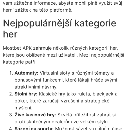
vám užitečné informace, abyste mohli plně využít svůj
herní zážitek na této platformě.
Nejpopulárnější kategorie
her
Mostbet APK zahrnuje několik různých kategorií her,
které jsou oblíbené mezi uživateli. Mezi nejpopulárnější
kategorie patří:
Automaty:
Virtuální sloty s různými tématy a
bonusovými funkcemi, které lákají hráče svými
atraktivními návrhy.
Stolní hry:
Klasické hry jako ruleta, blackjack a
póker, které zaručují vzrušení a strategické
myšlení.
Živé kasinové hry:
Skvělá příležitost zahrát si
proti skutečným dealerům ve velkém stylu.
Sázení na sporty:
Možnost sázet v reálném čase