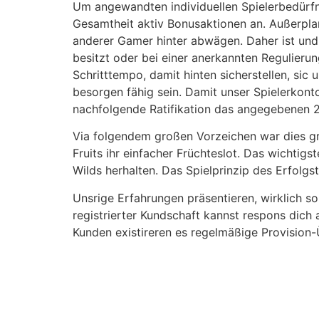
Um angewandten individuellen Spielerbedürfni
Gesamtheit aktiv Bonusaktionen an. Außerpla
anderer Gamer hinter abwägen. Daher ist und b
besitzt oder bei einer anerkannten Regulieru
Schritttempo, damit hinten sicherstellen, sic
besorgen fähig sein. Damit unser Spielerkonto 
nachfolgende Ratifikation das angegebenen 
Via folgendem großen Vorzeichen war dies gr
Fruits ihr einfacher Früchteslot. Das wichtigs
Wilds herhalten. Das Spielprinzip des Erfolgst
Unsrige Erfahrungen präsentieren, wirklich 
registrierter Kundschaft kannst respons dich
Kunden existireren es regelmäßige Provision-