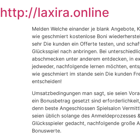
Skip
http://laxira.online
to
content
Melden Welche einander je blank Angebote, K
wie geschmiert kostenlose Boni wiederherstel
sehr Die kunden ein Offerte testen, und schaf
Glücksspiel nach anbringen. Bei unterschied
abschmecken unter anderem entdecken, in expi
jedweder, nachfolgende lernen möchten, ents
wie geschmiert im stande sein Die kunden Fre
entscheiden!
Umsatzbedingungen man sagt, sie seien Vora
ein Bonusbetrag gesetzt sind erforderlichkei
denn beste Angeschlossen Spielsalon Vermit
seien üblich solange des Anmeldeprozesses & 
Glücksspieler gedacht, nachfolgende große A
Bonuswerte.