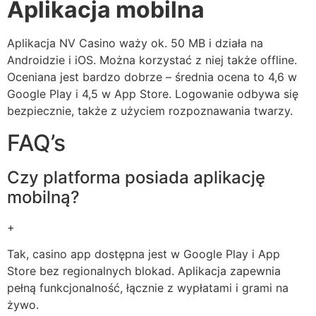
Aplikacja mobilna
Aplikacja NV Casino waży ok. 50 MB i działa na
Androidzie i iOS. Można korzystać z niej także offline.
Oceniana jest bardzo dobrze – średnia ocena to 4,6 w
Google Play i 4,5 w App Store. Logowanie odbywa się
bezpiecznie, także z użyciem rozpoznawania twarzy.
FAQ’s
Czy platforma posiada aplikację
mobilną?
+
Tak, casino app dostępna jest w Google Play i App
Store bez regionalnych blokad. Aplikacja zapewnia
pełną funkcjonalność, łącznie z wypłatami i grami na
żywo.