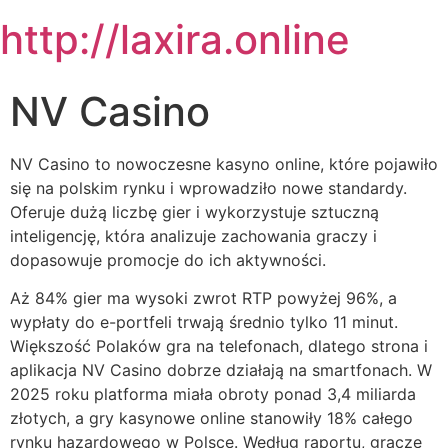
Skip
http://laxira.online
to
content
NV Casino
NV Casino to nowoczesne kasyno online, które pojawiło
się na polskim rynku i wprowadziło nowe standardy.
Oferuje dużą liczbę gier i wykorzystuje sztuczną
inteligencję, która analizuje zachowania graczy i
dopasowuje promocje do ich aktywności.
Aż 84% gier ma wysoki zwrot RTP powyżej 96%, a
wypłaty do e-portfeli trwają średnio tylko 11 minut.
Większość Polaków gra na telefonach, dlatego strona i
aplikacja NV Casino dobrze działają na smartfonach. W
2025 roku platforma miała obroty ponad 3,4 miliarda
złotych, a gry kasynowe online stanowiły 18% całego
rynku hazardowego w Polsce. Według raportu, gracze