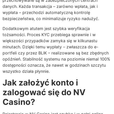
przechowywane są w zabezpieczonych centrach
danych. Każda transakcja – zarówno wpłata, jak i
wypłata – przechodzi automatyczną kontrolę
bezpieczeństwa, co minimalizuje ryzyko nadużyć.
Dodatkowym atutem jest szybka weryfikacja
tożsamości. Proces KYC przebiega sprawnie i w
większości przypadków zamyka się w kilkunastu
minutach. Dzięki temu wypłaty – zwłaszcza do e-
portfeli czy przez BLIK – realizowane są bez zbędnych
opóźnień. Stabilność systemu na poziomie niemal 100%
dostępności oznacza, że nawet w godzinach szczytu
wszystko działa płynnie.
Jak założyć konto i
zalogować się do NV
Casino?
Rejestracja w NV Casino jest szybka i w pełni online.