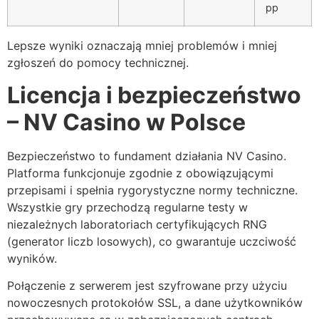
pp
Lepsze wyniki oznaczają mniej problemów i mniej
zgłoszeń do pomocy technicznej.
Licencja i bezpieczeństwo
– NV Casino w Polsce
Bezpieczeństwo to fundament działania NV Casino.
Platforma funkcjonuje zgodnie z obowiązującymi
przepisami i spełnia rygorystyczne normy techniczne.
Wszystkie gry przechodzą regularne testy w
niezależnych laboratoriach certyfikujących RNG
(generator liczb losowych), co gwarantuje uczciwość
wyników.
Połączenie z serwerem jest szyfrowane przy użyciu
nowoczesnych protokołów SSL, a dane użytkowników