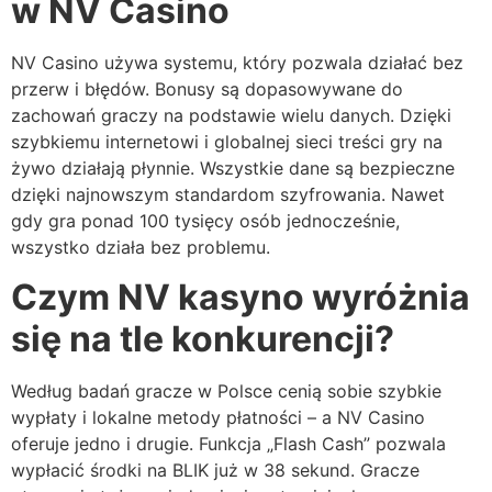
w NV Casino
NV Casino używa systemu, który pozwala działać bez
przerw i błędów. Bonusy są dopasowywane do
zachowań graczy na podstawie wielu danych. Dzięki
szybkiemu internetowi i globalnej sieci treści gry na
żywo działają płynnie. Wszystkie dane są bezpieczne
dzięki najnowszym standardom szyfrowania. Nawet
gdy gra ponad 100 tysięcy osób jednocześnie,
wszystko działa bez problemu.
Czym NV kasyno wyróżnia
się na tle konkurencji?
Według badań gracze w Polsce cenią sobie szybkie
wypłaty i lokalne metody płatności – a NV Casino
oferuje jedno i drugie. Funkcja „Flash Cash” pozwala
wypłacić środki na BLIK już w 38 sekund. Gracze