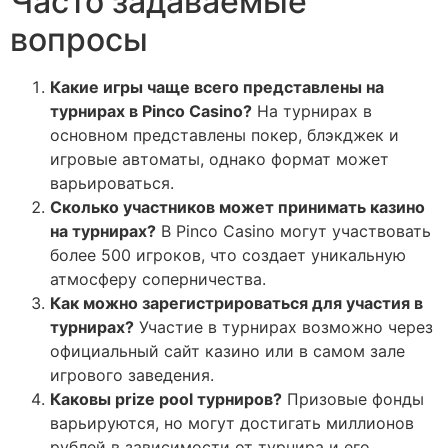
Часто задаваемые
вопросы
Какие игры чаще всего представлены на
турнирах в Pinco Casino?
На турнирах в
основном представлены покер, блэкджек и
игровые автоматы, однако формат может
варьироваться.
Сколько участников может принимать казино
на турнирах?
В Pinco Casino могут участвовать
более 500 игроков, что создает уникальную
атмосферу соперничества.
Как можно зарегистрироваться для участия в
турнирах?
Участие в турнирах возможно через
официальный сайт казино или в самом зале
игрового заведения.
Каковы prize pool турниров?
Призовые фонды
варьируются, но могут достигать миллионов
рублей в зависимости от турнира и его