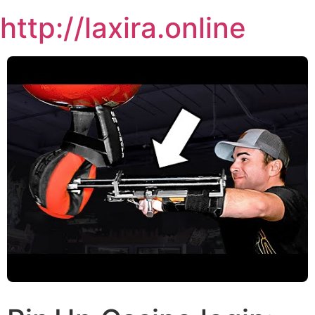
Skip
http://laxira.online
to
content