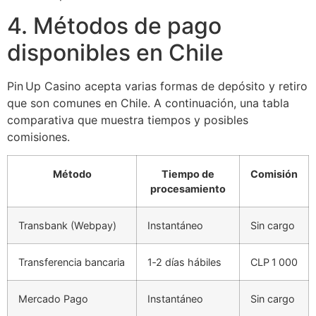
4. Métodos de pago
disponibles en Chile
Pin Up Casino acepta varias formas de depósito y retiro
que son comunes en Chile. A continuación, una tabla
comparativa que muestra tiempos y posibles
comisiones.
Método
Tiempo de
Comisión
procesamiento
Transbank (Webpay)
Instantáneo
Sin cargo
Transferencia bancaria
1‑2 días hábiles
CLP 1 000
Mercado Pago
Instantáneo
Sin cargo