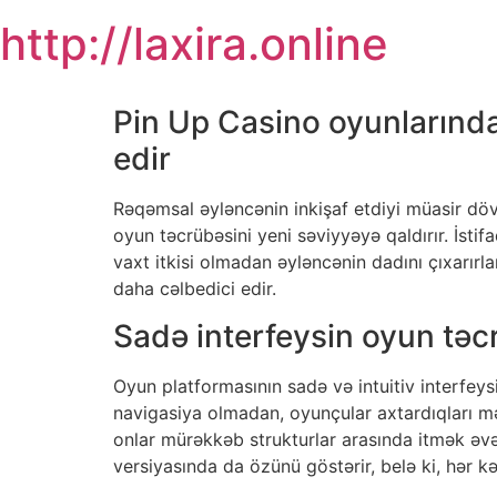
Skip
http://laxira.online
to
content
Pin Up Casino oyunlarında
edir
Rəqəmsal əyləncənin inkişaf etdiyi müasir d
oyun təcrübəsini yeni səviyyəyə qaldırır. İsti
vaxt itkisi olmadan əyləncənin dadını çıxarırla
daha cəlbedici edir.
Sadə interfeysin oyun təcr
Oyun platformasının sadə və intuitiv interfeys
navigasiya olmadan, oyunçular axtardıqları məl
onlar mürəkkəb strukturlar arasında itmək əvə
versiyasında da özünü göstərir, belə ki, hər kə