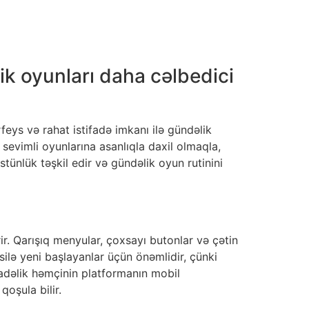
ik oyunları daha cəlbedici
feys və rahat istifadə imkanı ilə gündəlik
 sevimli oyunlarına asanlıqla daxil olmaqla,
stünlük təşkil edir və gündəlik oyun rutinini
ir. Qarışıq menyular, çoxsayı butonlar və çətin
silə yeni başlayanlar üçün önəmlidir, çünki
Sadəlik həmçinin platformanın mobil
qoşula bilir.