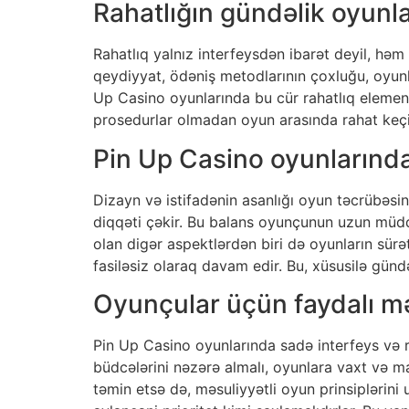
Rahatlığın gündəlik oyunla
Rahatlıq yalnız interfeysdən ibarət deyil, həm
qeydiyyat, ödəniş metodlarının çoxluğu, oyunl
Up Casino oyunlarında bu cür rahatlıq element
prosedurlar olmadan oyun arasında rahat keçid 
Pin Up Casino oyunlarında 
Dizayn və istifadənin asanlığı oyun təcrübəsin
diqqəti çəkir. Bu balans oyunçunun uzun müddə
olan digər aspektlərdən biri də oyunların sürə
fasiləsiz olaraq davam edir. Bu, xüsusilə gündə
Oyunçular üçün faydalı məs
Pin Up Casino oyunlarında sadə interfeys və r
büdcələrini nəzərə almalı, oyunlara vaxt və ma
təmin etsə də, məsuliyyətli oyun prinsiplərin