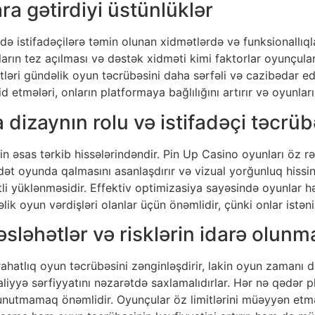
ra gətirdiyi üstünlüklər
 də istifadəçilərə təmin olunan xidmətlərdə və funksionallıql
arın tez açılması və dəstək xidməti kimi faktorlar oyunçular
ləri gündəlik oyun təcrübəsini daha sərfəli və cazibədar e
etmələri, onların platformaya bağlılığını artırır və oyunlar
dizaynın rolu və istifadəçi təcrüb
in əsas tərkib hissələrindəndir. Pin Up Casino oyunları öz r
t oyunda qalmasını asanlaşdırır və vizual yorğunluq hissini
tli yüklənməsidir. Effektiv optimizasiya sayəsində oyunlar h
lik oyun vərdişləri olanlar üçün önəmlidir, çünki onlar istən
ləhətlər və risklərin idarə olunm
ahatlıq oyun təcrübəsini zənginləşdirir, lakin oyun zamanı 
liyyə sərfiyyatını nəzarətdə saxlamalıdırlar. Hər nə qədər p
i unutmamaq önəmlidir. Oyunçular öz limitlərini müəyyən etmə