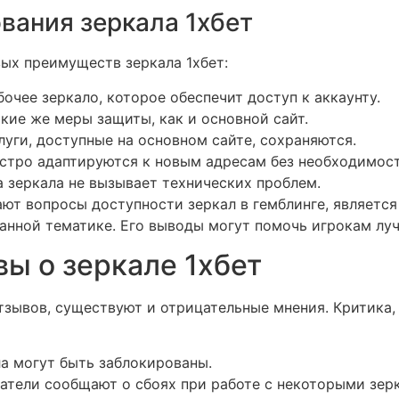
вания зеркала 1хбет
ых преимуществ зеркала 1хбет:
очее зеркало, которое обеспечит доступ к аккаунту.
кие же меры защиты, как и основной сайт.
луги, доступные на основном сайте, сохраняются.
стро адаптируются к новым адресам без необходимост
 зеркала не вызывает технических проблем.
ют вопросы доступности зеркал в гемблинге, являетс
анной тематике. Его выводы могут помочь игрокам луч
ы о зеркале 1хбет
зывов, существуют и отрицательные мнения. Критика,
а могут быть заблокированы.
атели сообщают о сбоях при работе с некоторыми зер