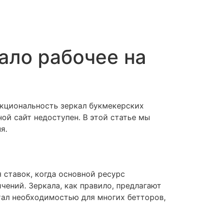
ало рабочее на
нкциональность зеркал букмекерских
ной сайт недоступен. В этой статье мы
я.
 ставок, когда основной ресурс
чений. Зеркала, как правило, предлагают
тал необходимостью для многих бетторов,