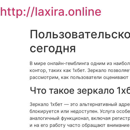
Skip
http://laxira.online
to
content
Пользовательско
сегодня
В мире онлайн-гемблинга одним из наибо
контор, таких как 1хбет. Зеркало позволя
рассмотрим, как пользователи оценивают 
Что такое зеркало 1х
Зеркало 1хбет — это альтернативный адре
блокируется или недоступен. Услуга особе
аналогичный функционал, включая регист
и на его работу часто обращают внимание 