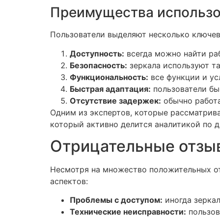
Преимущества использо
Пользователи выделяют несколько ключев
Доступность:
всегда можно найти раб
Безопасность:
зеркала используют та
Функциональность:
все функции и ус
Быстрая адаптация:
пользователи бы
Отсутствие задержек:
обычно работа
Одним из экспертов, которые рассматрива
который активно делится аналитикой по д
Отрицательные отзыв
Несмотря на множество положительных от
аспектов:
Проблемы с доступом:
иногда зеркал
Технические неисправности:
пользов