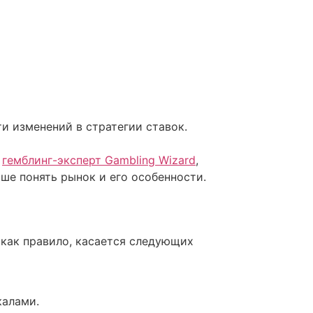
и изменений в стратегии ставок.
я
гемблинг-эксперт Gambling Wizard
,
ше понять рынок и его особенности.
 как правило, касается следующих
калами.