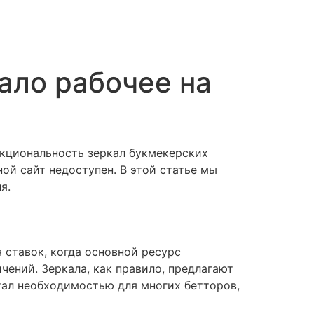
ало рабочее на
нкциональность зеркал букмекерских
ной сайт недоступен. В этой статье мы
я.
 ставок, когда основной ресурс
чений. Зеркала, как правило, предлагают
тал необходимостью для многих бетторов,