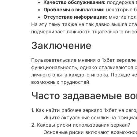
Качество обслуживания:
поддержка м
Проблемы с выплатами:
некоторые б
Отсутствие информации:
многие пол
На эту тему также не так давно вышла ст
подчеркивает важность тщательного выбо
Заключение
Пользовательские мнения о 1хбет зеркале
функциональность, однако сталкиваются с
личного опыта каждого игрока. Прежде че
возможных трудностей.
Часто задаваемые в
1. Как найти рабочее зеркало 1хбет на сег
Ищите актуальные ссылки на официа
2. Каковы риски использования зеркал?
Основные риски включают возможнос