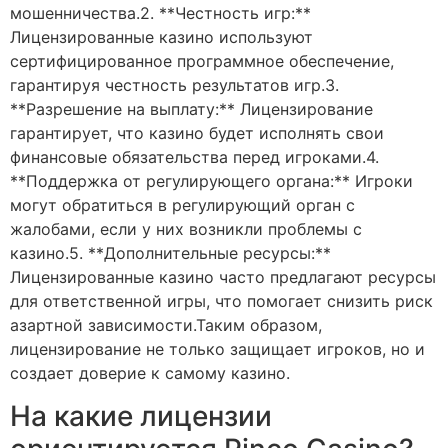
мошенничества.2. **Честность игр:**
Лицензированные казино используют
сертифицированное программное обеспечение,
гарантируя честность результатов игр.3.
**Разрешение на выплату:** Лицензирование
гарантирует, что казино будет исполнять свои
финансовые обязательства перед игроками.4.
**Поддержка от регулирующего органа:** Игроки
могут обратиться в регулирующий орган с
жалобами, если у них возникли проблемы с
казино.5. **Дополнительные ресурсы:**
Лицензированные казино часто предлагают ресурсы
для ответственной игры, что помогает снизить риск
азартной зависимости.Таким образом,
лицензирование не только защищает игроков, но и
создает доверие к самому казино.
На какие лицензии