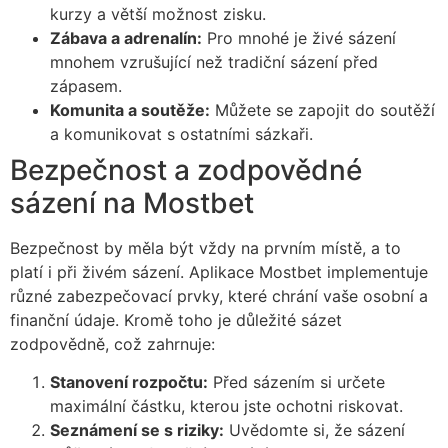
kurzy a větší možnost zisku.
Zábava a adrenalín:
Pro mnohé je živé sázení
mnohem vzrušující než tradiční sázení před
zápasem.
Komunita a soutěže:
Můžete se zapojit do soutěží
a komunikovat s ostatními sázkaři.
Bezpečnost a zodpovědné
sázení na Mostbet
Bezpečnost by měla být vždy na prvním místě, a to
platí i při živém sázení. Aplikace Mostbet implementuje
různé zabezpečovací prvky, které chrání vaše osobní a
finanční údaje. Kromě toho je důležité sázet
zodpovědně, což zahrnuje:
Stanovení rozpočtu:
Před sázením si určete
maximální částku, kterou jste ochotni riskovat.
Seznámení se s riziky:
Uvědomte si, že sázení