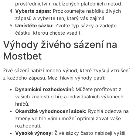
prostřednictvím nabízených platebních metod.
Vyberte zápas:
Prozkoumejte nabídku živých
zápasů a vyberte ten, který vás zajímá.
Umístěte sázku:
Zvolte typ sázky a zadejte
částku, kterou chcete vsadit.
Výhody živého sázení na
Mostbet
Živé sázení nabízí mnoho výhod, které zvyšují vzrušení
z každého zápasu. Mezi hlavní výhody patří:
Dynamické rozhodování:
Můžete profitovat z
vašich znalostí o hře a individuálních výkonech
hráčů.
Okamžité vyhodnocení sázek:
Rychlá odezva na
změny ve hře vám umožní optimalizovat vaše
rozhodnutí.
Vysoké výnosy:
Živé sázky často nabízejí vyšší