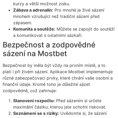
kurzy a větší možnost zisku.
Zábava a adrenalín:
Pro mnohé je živé sázení
mnohem vzrušující než tradiční sázení před
zápasem.
Komunita a soutěže:
Můžete se zapojit do soutěží
a komunikovat s ostatními sázkaři.
Bezpečnost a zodpovědné
sázení na Mostbet
Bezpečnost by měla být vždy na prvním místě, a to
platí i při živém sázení. Aplikace Mostbet implementuje
různé zabezpečovací prvky, které chrání vaše osobní a
finanční údaje. Kromě toho je důležité sázet
zodpovědně, což zahrnuje:
Stanovení rozpočtu:
Před sázením si určete
maximální částku, kterou jste ochotni riskovat.
Seznámení se s riziky:
Uvědomte si, že sázení